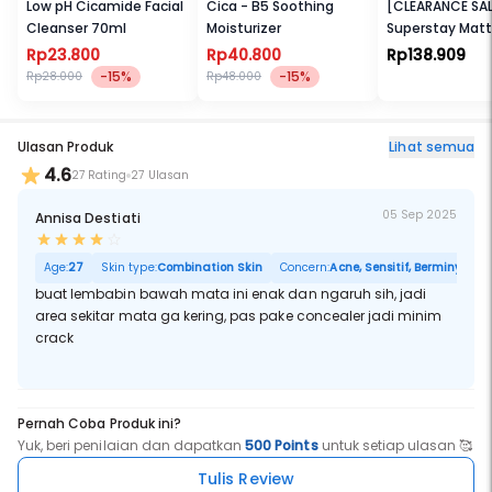
Low pH Cicamide Facial
Cica - B5 Soothing
[CLEARANCE SAL
Cleanser 70ml
Moisturizer
Superstay Matt
Rp23.800
Rp40.800
Rp138.909
-15%
-15%
Rp28.000
Rp48.000
Ulasan Produk
Lihat semua
4.6
27 Rating
27 Ulasan
05 Sep 2025
Annisa Destiati
Age:
27
Skin type:
Combination Skin
Concern:
Acne, Sensitif, Berminyak, P
buat lembabin bawah mata ini enak dan ngaruh sih, jadi
area sekitar mata ga kering, pas pake concealer jadi minim
crack
Pernah Coba Produk ini?
Yuk, beri penilaian dan dapatkan
500 Points
untuk setiap ulasan 🥰
Tulis Review