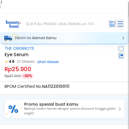
 |
E
kir
iah
8.8 ALL PRODUK LOKAL DISKON s.d. 70%
Dikirim ke
Alamat Kamu
THE ORIGINOTE
Eye Serum
4.6
27 Ulasan
Lihat Ulasan
Rp25.900
Rp37.000
-30%
BPOM Certified No.
NA11220100111
Promo spesial buat kamu
Belanja makin hemat dengan promo discount hingga gratis
ongkir!