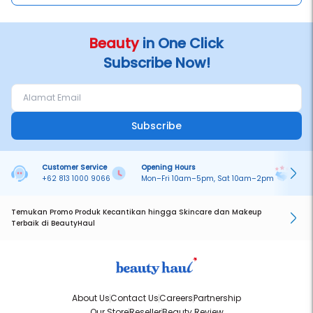
Beauty
in One Click
Subscribe Now!
Subscribe
Customer Service
Opening Hours
Pa
+62 813 1000 9066
Mon–Fri 10am–5pm, Sat 10am–2pm
On
Temukan Promo Produk Kecantikan hingga Skincare dan Makeup
Terbaik di BeautyHaul
About Us
Contact Us
Careers
Partnership
Our Store
Reseller
Beauty Review