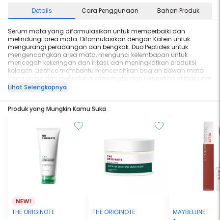
Details
Cara Penggunaan
Bahan Produk
Serum mata yang diformulasikan untuk memperbaiki dan
melindungi area mata. Diformulasikan dengan Kafein untuk
mengurangi peradangan dan bengkak. Duo Peptides untuk
mengencangkan area mata, mengunci kelembapan untuk
mencegah kekeringan dan iritasi, dan meningkatkan produksi
kolagen. Licorice membantu mencerahkan bagian bawah mata
yang gelap dan melindungi area mata dari kerusakan akibat sinar
matahari.
Lihat Selengkapnya
Produk yang Mungkin Kamu Suka
THE ORIGINOTE
THE ORIGINOTE
MAYBELLINE