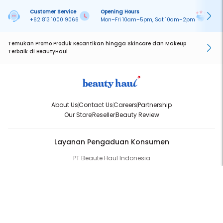
Customer Service
Opening Hours
Pa
+62 813 1000 9066
Mon–Fri 10am–5pm, Sat 10am–2pm
On
Temukan Promo Produk Kecantikan hingga Skincare dan Makeup
Terbaik di BeautyHaul
About Us
Contact Us
Careers
Partnership
Our Store
Reseller
Beauty Review
Layanan Pengaduan Konsumen
PT Beaute Haul Indonesia
WhatsApp:
(+62) 813-1000-9066
Email:
cs@beautyhaul.com
Direktorat Jenderal Perlindungan Konsumen dan Tertib Niaga
Kementrian Perdagangan Republik Indonesia