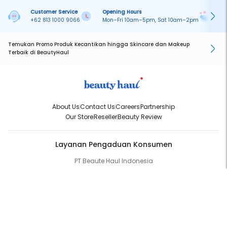
Customer Service
Opening Hours
Pa
+62 813 1000 9066
Mon–Fri 10am–5pm, Sat 10am–2pm
On
Temukan Promo Produk Kecantikan hingga Skincare dan Makeup
Terbaik di BeautyHaul
About Us
Contact Us
Careers
Partnership
Our Store
Reseller
Beauty Review
Layanan Pengaduan Konsumen
PT Beaute Haul Indonesia
WhatsApp:
(+62) 813-1000-9066
Email:
cs@beautyhaul.com
Direktorat Jenderal Perlindungan Konsumen dan Tertib Niaga
Kementrian Perdagangan Republik Indonesia