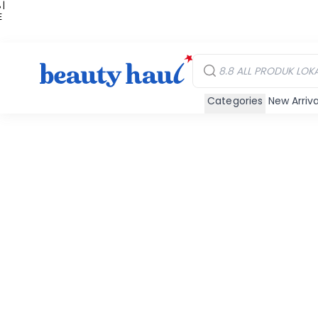
 |
E
kir
iah
Categories
New Arriva