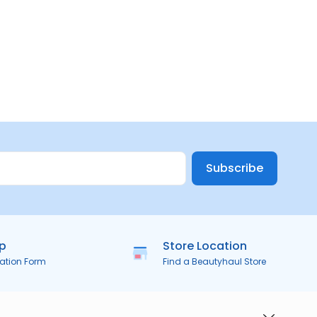
Subscribe
ip
Store Location
ration Form
Find a Beautyhaul Store