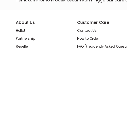
Temukan Promo Produk Kecantikan hingga Skincare 
About Us
Customer Care
Hello!
Contact Us
Partnership
How to Order
Reseller
FAQ (Frequently Asked Quest
Join Our Team
Membership Loyalty Points
Store Location
Shipping, Delivery, & Return P
Beauty Review
Terms & Conditions
Privacy Policy
Pilihan Pembayaran