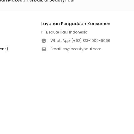
dan Makeup Terbaik di BeautyHaul
Layanan Pengaduan Konsumen
PT Beaute Haul Indonesia
WhatsApp:
(+62) 813-1000-9066
ions)
Email:
cs@beautyhaul.com
Direktorat Jenderal Perlindungan Konsumen dan Te
olicy
Kementrian Perdagangan Republik Indonesia
WhatsApp:
(+62) 853-1111-1010
Follow us!
Copyright ©2026 PT BEAUTE HAUL INDONESIA