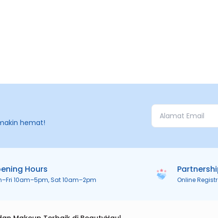
makin hemat!
ening Hours
Partnersh
n–Fri 10am–5pm, Sat 10am–2pm
Online Regist