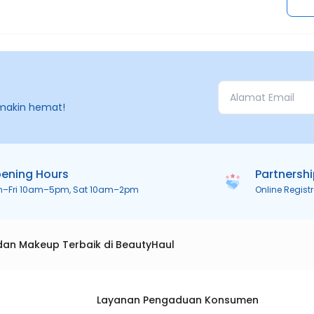
makin hemat!
ening Hours
Partnersh
n–Fri 10am–5pm, Sat 10am–2pm
Online Regist
dan Makeup Terbaik di BeautyHaul
Layanan Pengaduan Konsumen