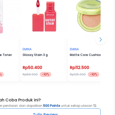
ang
EMINA
EMINA
ce Toner
Glossy Stain 3 g
Matte Core Cushion
Rp50.400
Rp112.500
%
Rp56.000
-10%
Rp125.000
-10%
ah Coba Produk ini?
eri penilaian dan dapatkan
500 Points
untuk setiap ulasan 🥰
Tulis Review