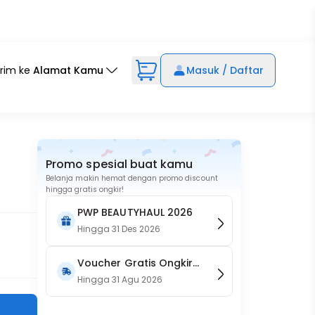
irim ke
Alamat Kamu
Masuk / Daftar
Promo spesial buat kamu
Belanja makin hemat dengan promo discount
hingga gratis ongkir!
PWP BEAUTYHAUL 2026
Hingga
31 Des 2026
Voucher Gratis Ongkir
15RB (Only on Website)
Hingga
31 Agu 2026