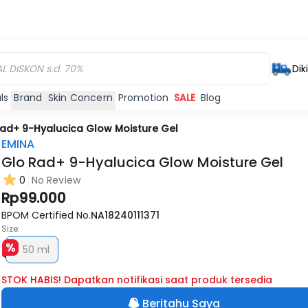
Dik
ls
Brand
Skin Concern
Promotion
SALE
Blog
ad+ 9-Hyalucica Glow Moisture Gel
EMINA
Glo Rad+ 9-Hyalucica Glow Moisture Gel
0
No Review
Rp99.000
BPOM Certified No.
NA18240111371
Size:
50 ml
STOK HABIS! Dapatkan notifikasi saat produk tersedia
Beritahu Saya