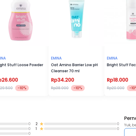
intensif menenangkan kulit dan menjaga skin barrier.
2. ɑ Prism Arbutin: dengan teknologi holographic luminescent y
menguatkan skin barrier dan kekuatan 11 active pencerah.
3. Drone Ferulic Acid Tech™: sebagai teknologi yang dapat
memberikan sampai 10 layer kulit terdalam.
INA
EMINA
EMINA
ight Stuff Loose Powder
Oat Amino Barrier Low pH
Bright Stuff Fa
Cleanser 70 ml
p26.600
Rp34.200
Rp18.000
29.500
-10%
Rp38.000
-10%
Rp20.000
-10
Pern
0
2
0
Yuk, b
0
1
0
0