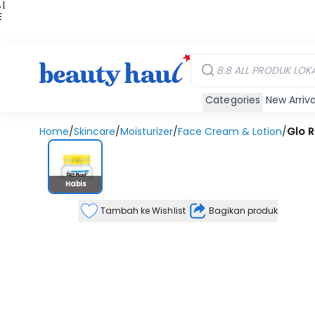
 |
E
kir
iah
Categories
New Arriva
Home
/
Skincare
/
Moisturizer
/
Face Cream & Lotion
/
Glo R
Stok Habis
Habis
Tambah ke Wishlist
Bagikan produk