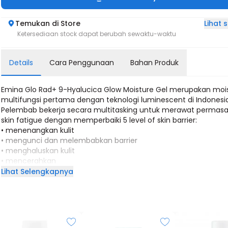
Lihat
Temukan di Store
Ketersediaan stock dapat berubah sewaktu-waktu
Details
Cara Penggunaan
Bahan Produk
Emina Glo Rad+ 9-Hyalucica Glow Moisture Gel merupakan mois
multifungsi pertama dengan teknologi luminescent di Indonesia
Pelembab bekerja secara multitasking untuk merawat permas
skin fatigue dengan memperbaiki 5 level of skin barrier:
• menenangkan kulit
• mengunci dan melembabkan barrier
• menghaluskan kulit
• mencerahkan
Emina Glo Rad+ 9-Hyalucica Glow Moisture Gel ini didesain unt
Lihat Selengkapnya
merawat masalah kulit dengan tepat tanpa berpotensi memicu i
sehingga Jelly Glowing Skin bisa didapatkan dengan gabungan d
bahan
aktif yaitu:
1. 9-Hyalucica: kombinasi sembilan potent soothing agent yang