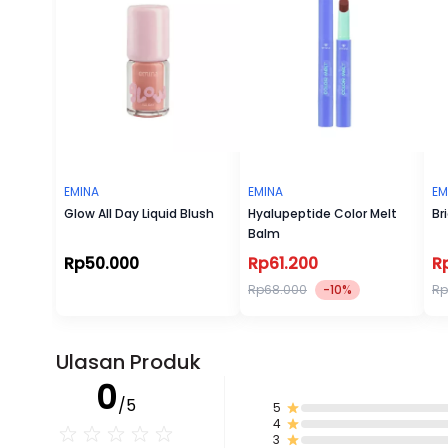
EMINA
EMINA
EM
Glow All Day Liquid Blush
Hyalupeptide Color Melt
Br
Balm
Rp50.000
Rp61.200
R
Rp68.000
-10%
Rp
Ulasan Produk
0
/5
5
4
3