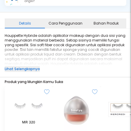
ongkir!
Details
Cara Penggunaan
Bahan Produk
Houppette Hybride adalah aplikator makeup dengan dua sisi yang
menggunakan material berbeda. Setiap sisinya memiliki fungsi
yang spesifik. Sisi soft fiber cocok digunakan untuk aplikasi produk
powder. Sisi lain memiliki tekstur sponge yang cocok digunakan
untuk aplikasi produk liquid dan cream. Didesain dengan bentuk
segitiga, menjadikan puff ini dapat digunakan secara maksimal
mengikuti struktur wajah. Houppette Hybride adalah sebuah
makeup tool versatile dan multifungsi.
Lihat Selengkapnya
Produk yang Mungkin Kamu Suka