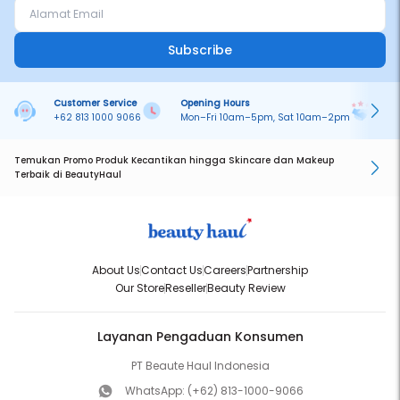
Subscribe
Customer Service
Opening Hours
Pa
+62 813 1000 9066
Mon–Fri 10am–5pm, Sat 10am–2pm
On
Temukan Promo Produk Kecantikan hingga Skincare dan Makeup
Terbaik di BeautyHaul
About Us
Contact Us
Careers
Partnership
Our Store
Reseller
Beauty Review
Layanan Pengaduan Konsumen
PT Beaute Haul Indonesia
WhatsApp:
(+62) 813-1000-9066