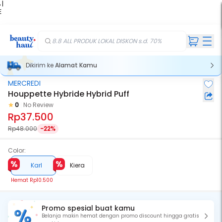
 |
E
kir
iah
8.8 ALL PRODUK LOKAL DISKON s.d. 70%
Dikirim ke
Alamat Kamu
MERCREDI
Houppette Hybride Hybrid Puff
0
No Review
Rp37.500
Rp48.000
-22%
Color:
Karl
Kiera
Hemat
Rp10.500
Promo spesial buat kamu
Belanja makin hemat dengan promo discount hingga gratis