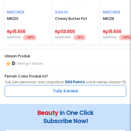
MERCREDI
SOULYU
MERCREDI
MR320
Chewy Butter Pot
MR228
Rp15.500
Rp113.600
Rp15.500
-14%
-12%
-14%
Rp18.000
Rp129.000
Rp18.000
Ulasan Produk
0
0 Rating
0 Ulasan
Pernah Coba Produk ini?
Yuk, beri penilaian dan dapatkan
500 Points
untuk setiap ulasan 🥰
Tulis Review
Beauty
in One Click
Subscribe Now!