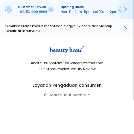
Customer Service
Opening Hours
Pa
+62 813 1000 9066
Mon–Fri 10am–5pm, Sat 10am–2pm
On
Temukan Promo Produk Kecantikan hingga Skincare dan Makeup
Terbaik di BeautyHaul
About Us
Contact Us
Careers
Partnership
Our Store
Reseller
Beauty Review
Layanan Pengaduan Konsumen
PT Beaute Haul Indonesia
WhatsApp:
(+62) 813-1000-9066
Email:
cs@beautyhaul.com
Direktorat Jenderal Perlindungan Konsumen dan Tertib Niaga
Kementrian Perdagangan Republik Indonesia