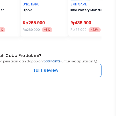
UNKE NARU
SKIN GAME
her
Bjorka
Kind Watery Moisturizer
Rp265.900
Rp138.900
0%
Rp289.000
-8%
Rp178.000
-22%
ah Coba Produk ini?
eri penilaian dan dapatkan
500 Points
untuk setiap ulasan 🥰
Tulis Review