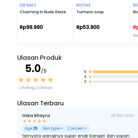
EZE NAILS
BIOTALK
BI
Charming In Nude Glaze
Turmeric soap
Bi
Rp99.990
Rp53.900
R
Rp
Ulasan Produk
5.0
/5
5
4
3
2 Rating
2 Ulasan
Ulasan Terbaru
misa khayra
26 Nov 2024
Age:
25
Skin type:
-
Concern:
-
ternyata wanginya super enak banget dan sopan