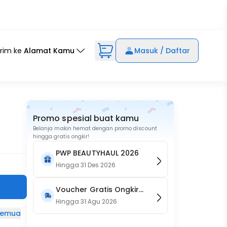
irim ke
Alamat Kamu
Masuk / Daftar
Promo spesial buat kamu
Belanja makin hemat dengan promo discount
hingga gratis ongkir!
PWP BEAUTYHAUL 2026
Hingga
31 Des 2026
Voucher Gratis Ongkir
15RB (Only on Website)
Hingga
31 Agu 2026
 semua