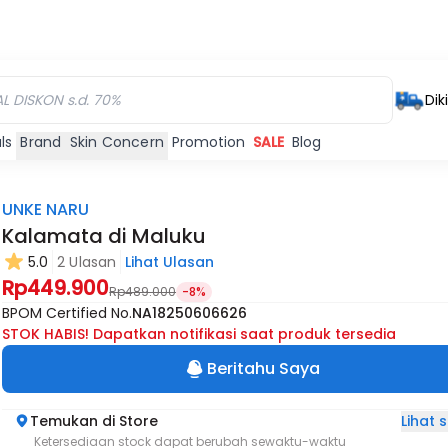
Dik
ls
Brand
Skin Concern
Promotion
SALE
Blog
UNKE NARU
Kalamata di Maluku
5.0
2 Ulasan
Lihat Ulasan
Rp449.900
Rp489.000
-8%
BPOM Certified No.
NA18250606626
STOK HABIS! Dapatkan notifikasi saat produk tersedia
Beritahu Saya
Lihat
Temukan di Store
Ketersediaan stock dapat berubah sewaktu-waktu