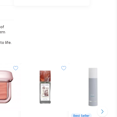
 of
arm
o life.