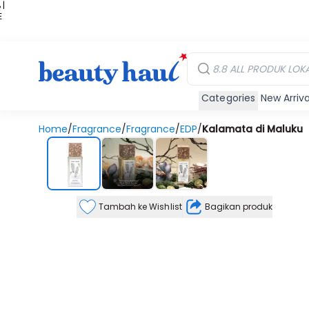
 |
E
kir
iah
Categories
New Arriva
Home
/
Fragrance
/
Fragrance
/
EDP
/
Kalamata di Maluku
Tambah ke Wishlist
Bagikan produk