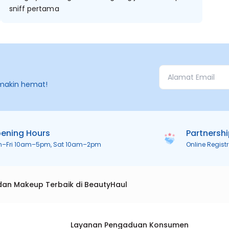
sniff pertama
makin hemat!
ening Hours
Partnersh
n–Fri 10am–5pm, Sat 10am–2pm
Online Regist
dan Makeup Terbaik di BeautyHaul
Layanan Pengaduan Konsumen