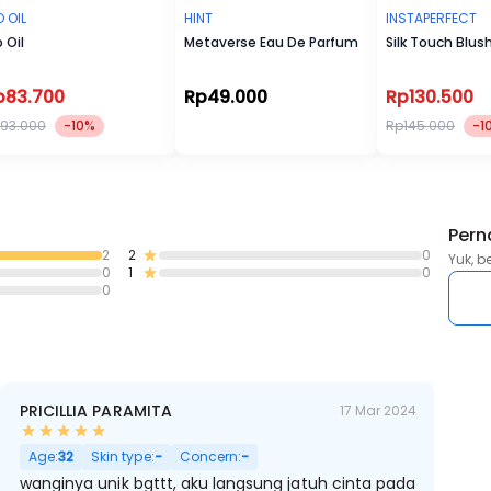
O OIL
HINT
INSTAPERFECT
o Oil
Metaverse Eau De Parfum
Silk Touch Blus
p83.700
Rp49.000
Rp130.500
93.000
-10%
Rp145.000
-1
Pern
2
2
0
Yuk, b
0
1
0
0
PRICILLIA PARAMITA
17 Mar 2024
Age:
32
Skin type:
-
Concern:
-
wanginya unik bgttt, aku langsung jatuh cinta pada