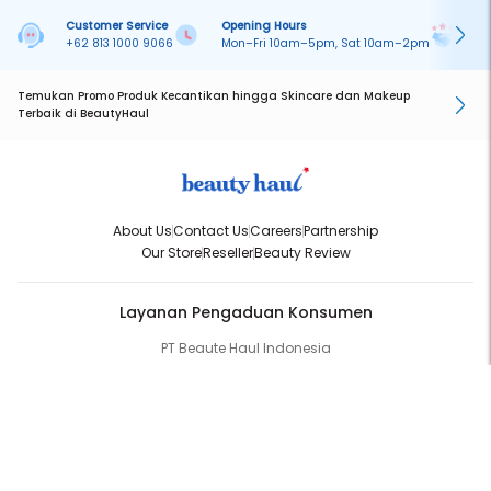
Customer Service
Opening Hours
Pa
+62 813 1000 9066
Mon–Fri 10am–5pm, Sat 10am–2pm
On
Temukan Promo Produk Kecantikan hingga Skincare dan Makeup
Terbaik di BeautyHaul
About Us
Contact Us
Careers
Partnership
Our Store
Reseller
Beauty Review
Layanan Pengaduan Konsumen
PT Beaute Haul Indonesia
WhatsApp:
(+62) 813-1000-9066
Email:
cs@beautyhaul.com
Direktorat Jenderal Perlindungan Konsumen dan Tertib Niaga
Kementrian Perdagangan Republik Indonesia