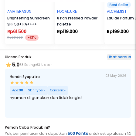
AMATERASUN
FOCALLURE
ALCHEMIST
Brightening Sunscreen
8 Pan Pressed Powder
Eau de Parfum 
SPF 50+ PA++++
Palette
Rp61.500
Rp119.000
Rp199.000
-31%
Rp89.000
Ulasan Produk
Lihat semua
5.0
63 Rating
63 Ulasan
03 May 2026
Hendri Syaputra
Age:
38
Skin type:
-
Concern:
-
nyaman di gunakan dan tidak lengket.
Pernah Coba Produk ini?
Yuk, beri penilaian dan dapatkan
500 Points
untuk setiap ulasan 🥰