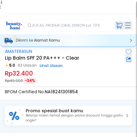
 |
E
kir
iah
8.8 ALL PRODUK LOKAL DISKON s.d. 70%
Dikirim ke
Alamat Kamu
AMATERASUN
Lip Balm SPF 20 PA+++ - Clear
5.0
63 Ulasan
Lihat Ulasan
Rp32.400
Rp49.000
-34%
BPOM Certified No.
NA18241301854
Promo spesial buat kamu
Belanja makin hemat dengan promo discount hingga gratis
ongkir!