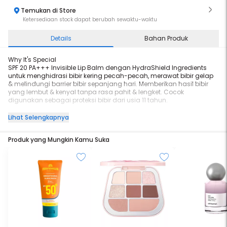
Temukan di Store
Ketersediaan stock dapat berubah sewaktu-waktu
Details
Bahan Produk
Why It's Special
SPF 20 PA+++ Invisible Lip Balm dengan HydraShield Ingredients
untuk menghidrasi bibir kering pecah-pecah, merawat bibir gelap
& melindungi barrier bibir sepanjang hari. Memberikan hasil bibir
yang lembut & kenyal tanpa rasa pahit & lengket. Cocok
digunakan sebagai proteksi bibir dari usia 11 tahun.
BPOM NA18241301854
Lihat Selengkapnya
BACA CARA PENGGUNAAN DAN PERINGATAN
Produk yang Mungkin Kamu Suka