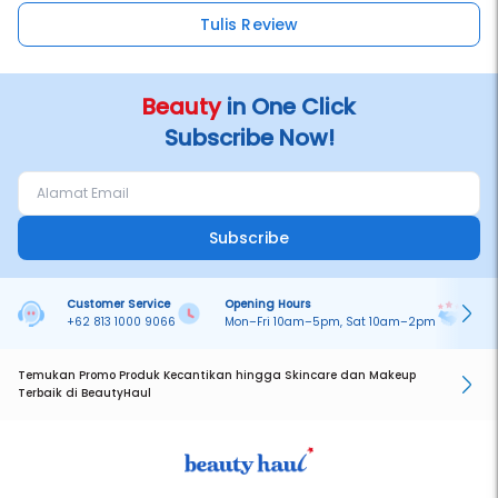
Tulis Review
Beauty
in One Click
Subscribe Now!
Subscribe
Customer Service
Opening Hours
Pa
+62 813 1000 9066
Mon–Fri 10am–5pm, Sat 10am–2pm
On
Temukan Promo Produk Kecantikan hingga Skincare dan Makeup
Terbaik di BeautyHaul