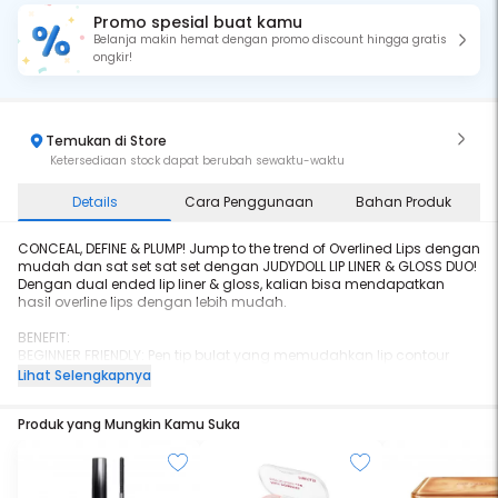
Promo spesial buat kamu
Belanja makin hemat dengan promo discount hingga gratis
ongkir!
Temukan di Store
Ketersediaan stock dapat berubah sewaktu-waktu
Details
Cara Penggunaan
Bahan Produk
CONCEAL, DEFINE & PLUMP! Jump to the trend of Overlined Lips dengan
mudah dan sat set sat set dengan JUDYDOLL LIP LINER & GLOSS DUO!
Dengan dual ended lip liner & gloss, kalian bisa mendapatkan
hasil overline lips dengan lebih mudah.
BENEFIT:
BEGINNER FRIENDLY: Pen tip bulat yang memudahkan lip contour
- EASY TO BLEND: Pakai concealer buat lips bikin kering & super NO!
Lihat Selengkapnya
Mau conceal dark lip lines? Pakai ini aja~
- MENGANDUNG LIPS LOVING INGREDIENTS
Produk yang Mungkin Kamu Suka
- PLUMPY GLOSSY LIP FILLER LOOK