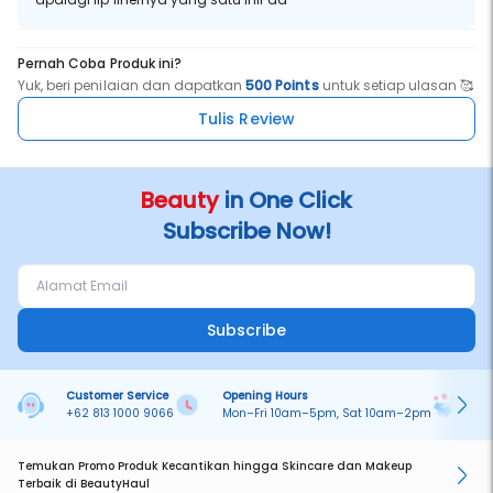
Pernah Coba Produk ini?
Yuk, beri penilaian dan dapatkan
500 Points
untuk setiap ulasan 🥰
Tulis Review
Beauty
in One Click
Subscribe Now!
Subscribe
Customer Service
Opening Hours
Pa
+62 813 1000 9066
Mon–Fri 10am–5pm, Sat 10am–2pm
On
Temukan Promo Produk Kecantikan hingga Skincare dan Makeup
Terbaik di BeautyHaul