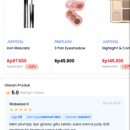
JUDYDOLL
PINKFLASH
JUDYDOLL
Iron Mascara
3 Pan Eyeshadow
Highlight & Co
Rp97.500
Rp45.900
Rp145.300
-22%
-27
Rp125.000
Rp199.000
Ulasan Produk
5.0
1 Rating
1 Ulasan
28 Jul 2025
Widiekaa H
Age:
26
Skin type:
Normal Skin
Concern:
Sensitif
bikin plumpy lips glossy gitu selalu suka sama judy doll
apalagi lip linernya yang satu inii aa