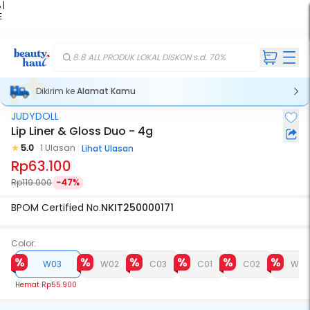
 |
E
kir
iah
8.8 ALL PRODUK LOKAL DISKON s.d. 70%
Dikirim ke
Alamat Kamu
JUDYDOLL
Lip Liner & Gloss Duo - 4g
5.0
1 Ulasan
Lihat Ulasan
Rp63.100
Rp119.000
-47%
BPOM Certified No.
NKIT250000171
Color:
W03
W02
C03
C01
C02
W01
Hemat
Rp55.900