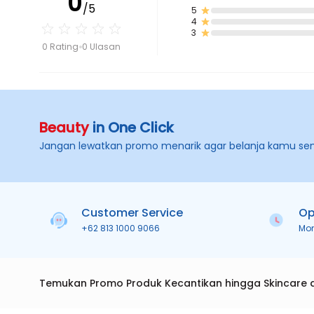
0
/5
5
4
3
0 Rating
0 Ulasan
Beauty
in One Click
Jangan lewatkan promo menarik agar belanja kamu se
Customer Service
Op
+62 813 1000 9066
Mo
Temukan Promo Produk Kecantikan hingga Skincare 