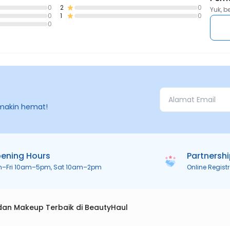
0
2
0
Yuk, b
0
1
0
0
makin hemat!
ening Hours
Partnersh
n–Fri 10am–5pm, Sat 10am–2pm
Online Regist
dan Makeup Terbaik di BeautyHaul