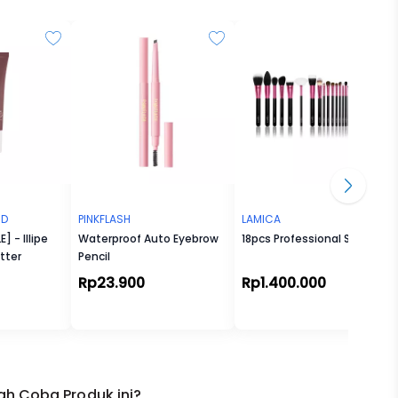
tan,
awat,
awat.
ND
PINKFLASH
LAMICA
 - Illipe
Waterproof Auto Eyebrow
18pcs Professional Set
tter
Pencil
Rp23.900
Rp1.400.000
ki
lembut,
ah Coba Produk ini?