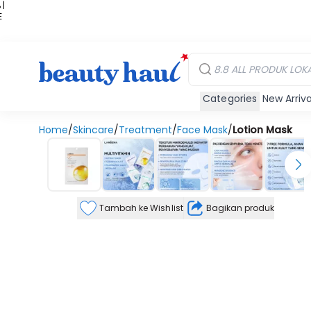
 |
E
kir
iah
Categories
New Arriva
Home
/
Skincare
/
Treatment
/
Face Mask
/
Lotion Mask
Tambah ke Wishlist
Bagikan produk