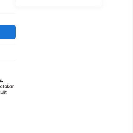
s,
ratakan
ulit
embantu
n
ng,