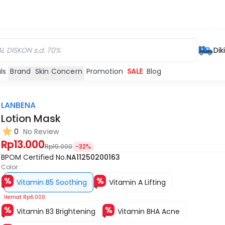
Dik
ls
Brand
Skin Concern
Promotion
SALE
Blog
LANBENA
Lotion Mask
0
No Review
Rp13.000
Rp19.000
-32%
BPOM Certified No.
NA11250200163
Color:
Vitamin B5 Soothing
Vitamin A Lifting
Hemat
Rp6.000
Vitamin B3 Brightening
Vitamin BHA Acne