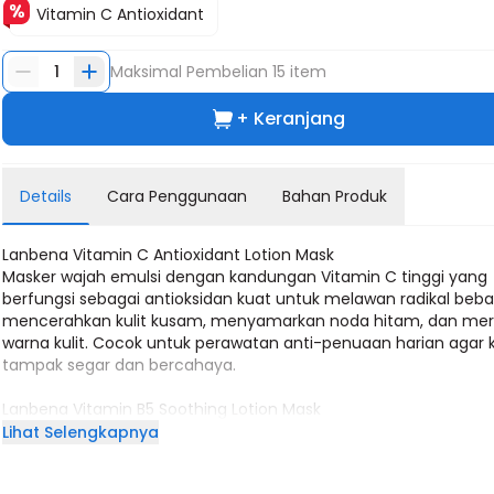
Vitamin C Antioxidant
1
Maksimal Pembelian
15
item
+ Keranjang
Details
Cara Penggunaan
Bahan Produk
Lanbena Vitamin C Antioxidant Lotion Mask
Masker wajah emulsi dengan kandungan Vitamin C tinggi yang
berfungsi sebagai antioksidan kuat untuk melawan radikal beba
mencerahkan kulit kusam, menyamarkan noda hitam, dan me
warna kulit. Cocok untuk perawatan anti-penuaan harian agar k
tampak segar dan bercahaya.
Lanbena Vitamin B5 Soothing Lotion Mask
Diformulasikan dengan Vitamin B5 (Panthenol), masker ini m
Lihat Selengkapnya
menenangkan kulit sensitif dan iritasi, memberikan kelembapa
mendalam, serta memperbaiki skin barrier. Ideal untuk kulit keri