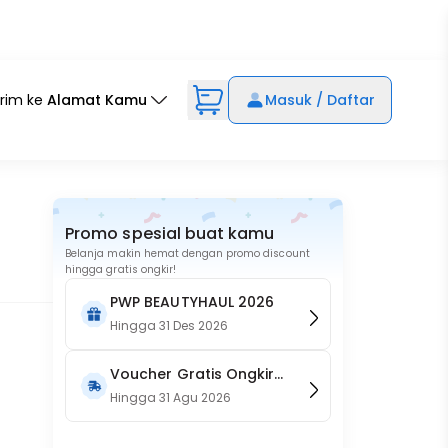
irim ke
Alamat Kamu
Masuk / Daftar
Promo spesial buat kamu
Belanja makin hemat dengan promo discount
hingga gratis ongkir!
PWP BEAUTYHAUL 2026
Hingga
31 Des 2026
Voucher Gratis Ongkir
15RB (Only on Website)
Hingga
31 Agu 2026