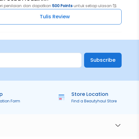
eri penilaian dan dapatkan
500 Points
untuk setiap ulasan 🥰
Tulis Review
Subscribe
ip
Store Location
ration Form
Find a Beautyhaul Store