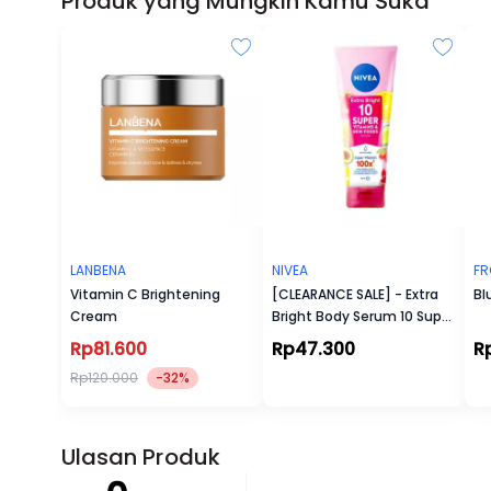
Produk yang Mungkin Kamu Suka
LANBENA
NIVEA
FR
Vitamin C Brightening
[CLEARANCE SALE] - Extra
Bl
Cream
Bright Body Serum 10 Super
Vitamin & Skin Food
Rp81.600
Rp47.300
R
Rp120.000
-32%
Ulasan Produk