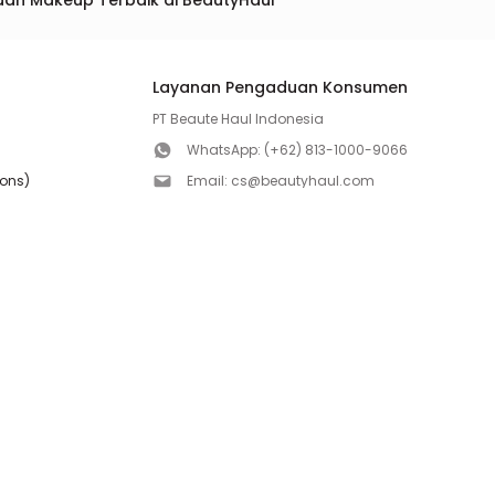
dan Makeup Terbaik di BeautyHaul
Layanan Pengaduan Konsumen
PT Beaute Haul Indonesia
WhatsApp:
(+62) 813-1000-9066
ions)
Email:
cs@beautyhaul.com
Direktorat Jenderal Perlindungan Konsumen dan Te
olicy
Kementrian Perdagangan Republik Indonesia
WhatsApp:
(+62) 853-1111-1010
Follow us!
Copyright ©2026 PT BEAUTE HAUL INDONESIA