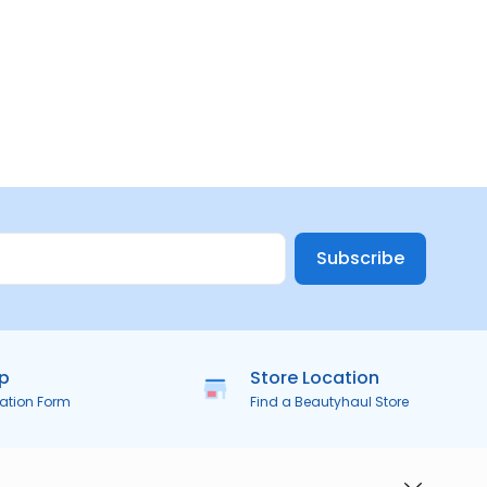
Subscribe
ip
Store Location
ration Form
Find a Beautyhaul Store