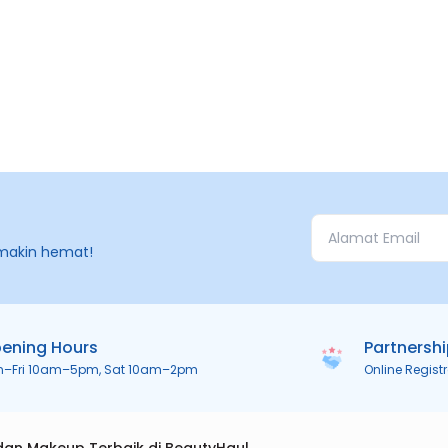
makin hemat!
ening Hours
Partnersh
n–Fri 10am–5pm, Sat 10am–2pm
Online Regist