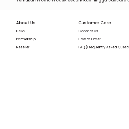
Temukan Promo Produk Kecantikan hingga Skincare 
About Us
Customer Care
Hello!
Contact Us
Partnership
How to Order
Reseller
FAQ (Frequently Asked Quest
Join Our Team
Membership Loyalty Points
Store Location
Shipping, Delivery, & Return P
Beauty Review
Terms & Conditions
Privacy Policy
Pilihan Pembayaran