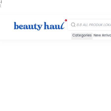
 |
E
kir
iah
Categories
New Arriva