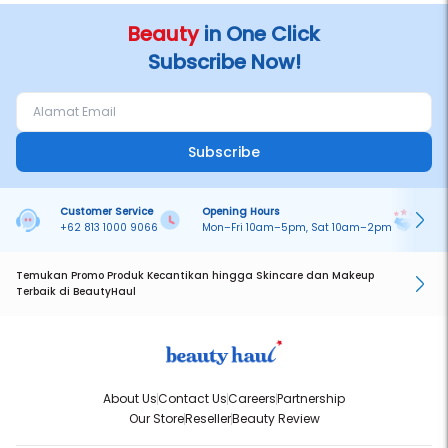
Beauty
in One Click
Subscribe Now!
Subscribe
Customer Service
Opening Hours
Pa
+62 813 1000 9066
Mon–Fri 10am–5pm, Sat 10am–2pm
On
Temukan Promo Produk Kecantikan hingga Skincare dan Makeup
Terbaik di BeautyHaul
About Us
Contact Us
Careers
Partnership
Our Store
Reseller
Beauty Review