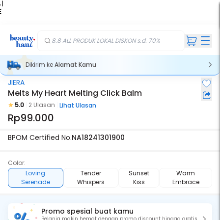
 |
E
kir
iah
8.8 ALL PRODUK LOKAL DISKON s.d. 70%
Dikirim ke
Alamat Kamu
JIERA
Melts My Heart Melting Click Balm
5.0
2 Ulasan
Lihat Ulasan
Rp99.000
BPOM Certified No.
NA18241301900
Color:
Loving
Tender
Sunset
Warm
Serenade
Whispers
Kiss
Embrace
Promo spesial buat kamu
Belanja makin hemat dengan promo discount hingga gratis