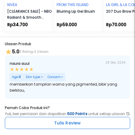
NIVEA
FROM THIS ISLAND
LA GIRL & LA C
[CLEARANCE SALE] - NBO
Blurring Lip Gel Brush
207 Duo Brow P
Radiant & Smooth
Lotion 190ml
Rp34.700
Rp59.000
Rp70.000
Ulasan Produk
5.0
2 Rating
2 Ulasan
26 Dec 2024
naura auul
Age:
0
Skin type:
-
Concern:
-
memberikan tampilan warna yang pigmented, bibir yang
berkilau,
Pernah Coba Produk ini?
Yuk, beri penilaian dan dapatkan
500 Points
untuk setiap ulasan 🥰
Tulis Review