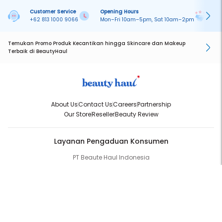
Customer Service
Opening Hours
Pa
+62 813 1000 9066
Mon–Fri 10am–5pm, Sat 10am–2pm
On
Temukan Promo Produk Kecantikan hingga Skincare dan Makeup
Terbaik di BeautyHaul
About Us
Contact Us
Careers
Partnership
Our Store
Reseller
Beauty Review
Layanan Pengaduan Konsumen
PT Beaute Haul Indonesia
WhatsApp:
(+62) 813-1000-9066
Email:
cs@beautyhaul.com
Direktorat Jenderal Perlindungan Konsumen dan Tertib Niaga
Kementrian Perdagangan Republik Indonesia