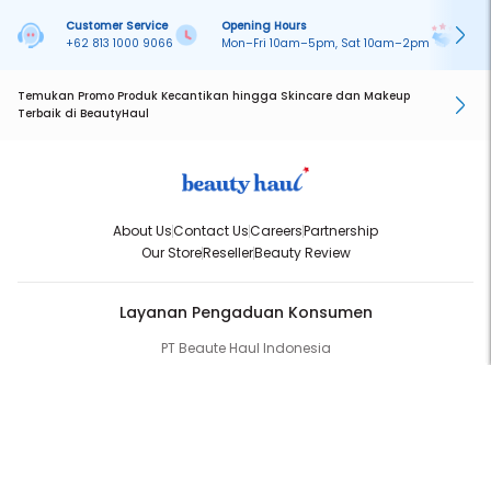
Customer Service
Opening Hours
Pa
+62 813 1000 9066
Mon–Fri 10am–5pm, Sat 10am–2pm
On
Temukan Promo Produk Kecantikan hingga Skincare dan Makeup
Terbaik di BeautyHaul
About Us
Contact Us
Careers
Partnership
Our Store
Reseller
Beauty Review
Layanan Pengaduan Konsumen
PT Beaute Haul Indonesia
WhatsApp:
(+62) 813-1000-9066
Email:
cs@beautyhaul.com
Direktorat Jenderal Perlindungan Konsumen dan Tertib Niaga
Kementrian Perdagangan Republik Indonesia