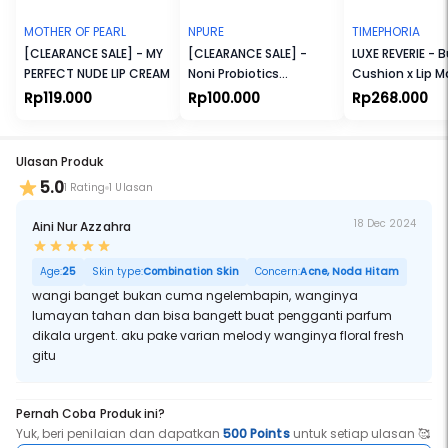
MOTHER OF PEARL
NPURE
TIMEPHORIA
[CLEARANCE SALE] - MY
[CLEARANCE SALE] -
LUXE REVERIE - 
PERFECT NUDE LIP CREAM
Noni Probiotics
Cushion x Lip M
Hypoallergenic Calm
Rp119.000
Rp100.000
Rp268.000
Me Down Sensitive Face
Serum
Ulasan Produk
5.0
1 Rating
1 Ulasan
18 Dec 2024
Aini Nur Azzahra
Age:
25
Skin type:
Combination Skin
Concern:
Acne, Noda Hitam
wangi banget bukan cuma ngelembapin, wanginya
lumayan tahan dan bisa bangett buat pengganti parfum
dikala urgent. aku pake varian melody wanginya floral fresh
gitu
Pernah Coba Produk ini?
Yuk, beri penilaian dan dapatkan
500 Points
untuk setiap ulasan 🥰