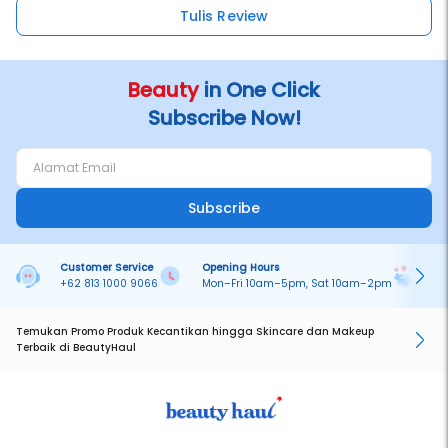
Tulis Review
Beauty
in One Click
Subscribe Now!
Subscribe
Customer Service
Opening Hours
Pa
+62 813 1000 9066
Mon–Fri 10am–5pm, Sat 10am–2pm
On
Temukan Promo Produk Kecantikan hingga Skincare dan Makeup
Terbaik di BeautyHaul