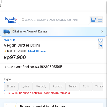
 |
E
kir
iah
8.8 ALL PRODUK LOKAL DISKON s.d. 70%
Dikirim ke
Alamat Kamu
NACIFIC
Stok Habis
Vegan Butter Balm
5.0
1 Ulasan
Lihat Ulasan
Rp97.900
BPOM Certified No.
NA18230605595
Type:
Brass
Lyrics
Melody
Rondo
Tenor
Tutti
Timbre
STOK HABIS! Dapatkan notifikasi saat produk tersedia
Promo spesial buat kamu