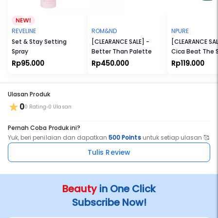
REVELINE
ROM&ND
NPURE
Set & Stay Setting
[CLEARANCE SALE] -
[CLEARANCE SAL
Spray
Better Than Palette
Cica Beat The 
Powder
Rp95.000
Rp450.000
Rp119.000
Ulasan Produk
0
0 Rating
0 Ulasan
Pernah Coba Produk ini?
Yuk, beri penilaian dan dapatkan
500 Points
untuk setiap ulasan 🥰
Tulis Review
Beauty
in One Click
Subscribe Now!