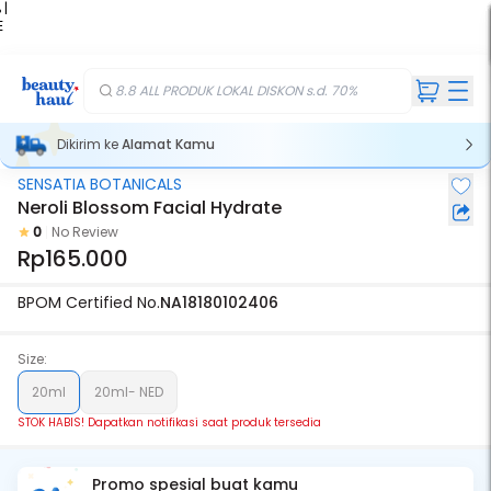
 |
E
kir
iah
8.8 ALL PRODUK LOKAL DISKON s.d. 70%
Dikirim ke
Alamat Kamu
SENSATIA BOTANICALS
Stok Habis
Neroli Blossom Facial Hydrate
0
No Review
Rp165.000
BPOM Certified No.
NA18180102406
Size:
20ml
20ml- NED
STOK HABIS! Dapatkan notifikasi saat produk tersedia
Promo spesial buat kamu