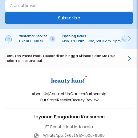
Subscribe
Customer Service
Opening Hours
Pa
+62 813 1000 9066
Mon–Fri 10am–5pm, Sat 10am–2pm
On
Temukan Promo Produk Kecantikan hingga Skincare dan Makeup
Terbaik di BeautyHaul
About Us
Contact Us
Careers
Partnership
Our Store
Reseller
Beauty Review
Layanan Pengaduan Konsumen
PT Beaute Haul Indonesia
WhatsApp:
(+62) 813-1000-9066