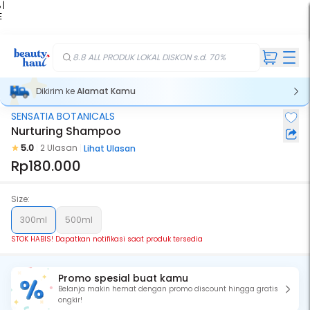
 |
E
kir
iah
8.8 ALL PRODUK LOKAL DISKON s.d. 70%
Dikirim ke
Alamat Kamu
SENSATIA BOTANICALS
Stok Habis
Nurturing Shampoo
5.0
2 Ulasan
Lihat Ulasan
Rp180.000
Size:
300ml
500ml
STOK HABIS! Dapatkan notifikasi saat produk tersedia
Promo spesial buat kamu
Belanja makin hemat dengan promo discount hingga gratis
ongkir!