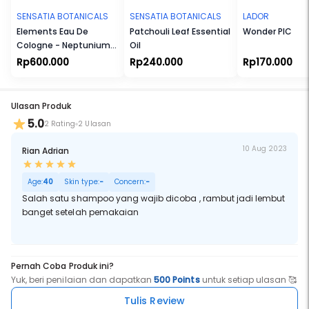
Membahayakan Eksistensi Terumbu Karang. Tersertifikasi Halal.
SENSATIA BOTANICALS
SENSATIA BOTANICALS
LADOR
Elements Eau De
Patchouli Leaf Essential
Wonder PIC
Cologne - Neptunium
Oil
(Np)
Rp600.000
Rp240.000
Rp170.000
Ulasan Produk
5.0
2 Rating
2 Ulasan
10 Aug 2023
Rian Adrian
Age:
40
Skin type:
-
Concern:
-
Salah satu shampoo yang wajib dicoba , rambut jadi lembut
banget setelah pemakaian
Pernah Coba Produk ini?
Yuk, beri penilaian dan dapatkan
500 Points
untuk setiap ulasan 🥰
Tulis Review