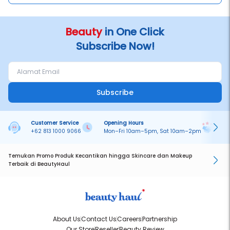
Beauty
in One Click
Subscribe Now!
Subscribe
Customer Service
Opening Hours
Pa
+62 813 1000 9066
Mon–Fri 10am–5pm, Sat 10am–2pm
On
Temukan Promo Produk Kecantikan hingga Skincare dan Makeup
Terbaik di BeautyHaul
About Us
Contact Us
Careers
Partnership
Our Store
Reseller
Beauty Review