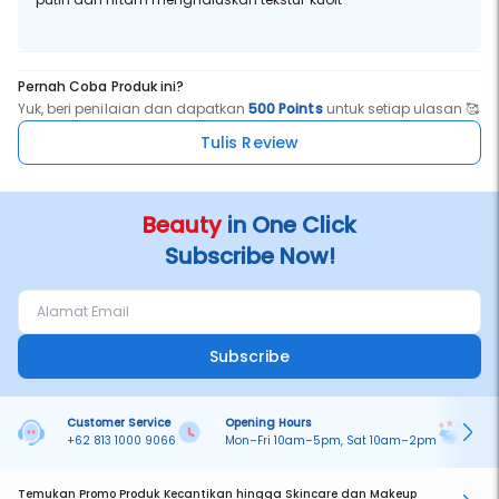
Pernah Coba Produk ini?
Yuk, beri penilaian dan dapatkan
500 Points
untuk setiap ulasan 🥰
Tulis Review
Beauty
in One Click
Subscribe Now!
Subscribe
Customer Service
Opening Hours
Pa
+62 813 1000 9066
Mon–Fri 10am–5pm, Sat 10am–2pm
On
Temukan Promo Produk Kecantikan hingga Skincare dan Makeup