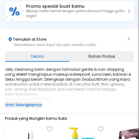
Promo spesial buat kamu
Belanja makin hemat dengan promo discount hingga gratis
ongkir!
Temukan di Store
Ketersediaan stock dapat berubah sewaktu-waktu
Details
Bahan Produk
Jelly cleansing balm dengan formulasi gentle & non-stripping
yang efektif menghapus makeup waterproof, sunscreen, kotoran &
debu hingga bersih. Dilengkapi dengan Seabuckthorn yang kaya
antioksidan untuk melembabkan & menutrisi kulit. Non-greasy,
non-drying, membuat pori-pori kulit bersih namun terjaga
kelembabannya.
Hypoallergenic Certified
Dermatologically Tested
Lihat Selengkapnya
Non-Comedogenic Certified
Untuk Semua Jenis Kulit
Produk yang Mungkin Kamu Suka