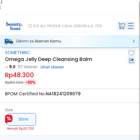
 |
E
kir
iah
8.8 ALL PRODUK LOKAL DISKON s.d. 70%
Dikirim ke
Alamat Kamu
SOMETHINC
Omega Jelly Deep Cleansing Balm
5.0
57 Ulasan
Lihat Ulasan
Rp48.300
Rp69.000
-30%
BPOM Certified No.
NA18241209079
Size:
30ml
Hemat
Rp20.700