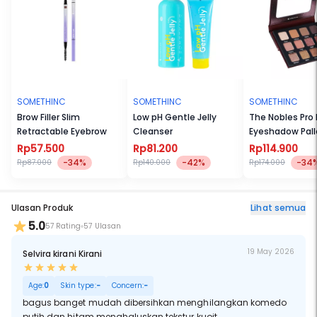
SOMETHINC
SOMETHINC
SOMETHINC
Brow Filler Slim
Low pH Gentle Jelly
The Nobles Pro
Retractable Eyebrow
Cleanser
Eyeshadow Pall
Rp57.500
Rp81.200
Rp114.900
-34%
-42%
-34
Rp87.000
Rp140.000
Rp174.000
Ulasan Produk
Lihat semua
5.0
57 Rating
57 Ulasan
19 May 2026
Selvira kirani Kirani
Age:
0
Skin type:
-
Concern:
-
bagus banget mudah dibersihkan menghilangkan komedo
putih dan hitam menghaluskan tekstur kuoit