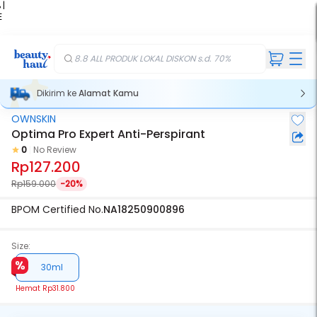
 |
E
kir
iah
8.8 ALL PRODUK LOKAL DISKON s.d. 70%
Dikirim ke
Alamat Kamu
OWNSKIN
Optima Pro Expert Anti-Perspirant
0
No Review
Rp127.200
Rp159.000
-20%
BPOM Certified No.
NA18250900896
Size:
30ml
Hemat
Rp31.800