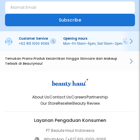
Subscribe
Customer Service
Opening Hours
Pa
+62 813 1000 9066
Mon–Fri 10am–5pm, Sat 10am–2pm
On
Temukan Promo Produk Kecantikan hingga Skincare dan Makeup
Terbaik di BeautyHaul
About Us
Contact Us
Careers
Partnership
Our Store
Reseller
Beauty Review
Layanan Pengaduan Konsumen
PT Beaute Haul Indonesia
WhatsApp:
(+62) 813-1000-9066