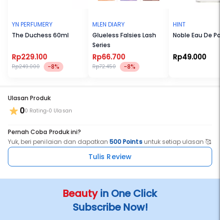
YN PERFUMERY
MLEN DIARY
HINT
The Duchess 60ml
Glueless Falsies Lash
Noble Eau De P
Series
Rp229.100
Rp66.700
Rp49.000
-8%
-8%
Rp249.000
Rp72.450
Ulasan Produk
0
0 Rating
0 Ulasan
Pernah Coba Produk ini?
Yuk, beri penilaian dan dapatkan
500 Points
untuk setiap ulasan 🥰
Tulis Review
Beauty
in One Click
Subscribe Now!