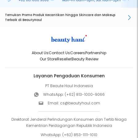
+62 813 1000 9066
Mon–Fri 10am–5pm, Sat 10am–2pm
On
Temukan Promo Produk Kecantikan hingga Skincare dan Makeup
Terbaik di BeautyHaul
About Us
Contact Us
Careers
Partnership
Our Store
Reseller
Beauty Review
Layanan Pengaduan Konsumen
PT Beaute Haul Indonesia
WhatsApp:
(+62) 813-1000-9066
Email:
cs@beautyhaul.com
Direktorat Jenderal Perlindungan Konsumen dan Tertib Niaga
Kementrian Perdagangan Republik Indonesia
WhatsApp:
(+62) 853-1111-1010