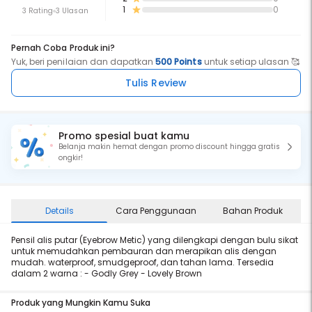
1
0
3 Rating
3 Ulasan
Pernah Coba Produk ini?
Yuk, beri penilaian dan dapatkan
500 Points
untuk setiap ulasan 🥰
Tulis Review
Promo spesial buat kamu
Belanja makin hemat dengan promo discount hingga gratis
ongkir!
Details
Cara Penggunaan
Bahan Produk
Pensil alis putar (Eyebrow Metic) yang dilengkapi dengan bulu sikat
untuk memudahkan pembauran dan merapikan alis dengan
mudah. waterproof, smudgeproof, dan tahan lama. Tersedia
dalam 2 warna : - Godly Grey - Lovely Brown
Produk yang Mungkin Kamu Suka