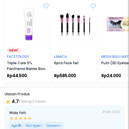
FACETOLOGY
LAMICA
MEISA BULU MA
Triple Care 5%
6pcs Face Set
Putri (3D Eyela
Panthenol Barrier Boost
Gel
Rp44.500
Rp585.000
Rp24.000
Ulasan Produk
4.7
3 Rating
3 Ulasan
31 Oct 2020
Wida Yati
Age:
31
Skin type:
-
Concern:
-