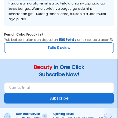
Harganya murah. Pensilnya ga terlalu creamy tapi juga ga
keras banget. Warna coklatnya bagus ga ada hint
kemerahan gitu. Kurang tahan lama, diusap aja uda mulai
aga pudar
Pernah Coba Produk ini?
Yuk, beri penilaian dan dapatkan
500 Points
untuk setiap ulasan 🥰
Tulis Review
Beauty
in One Click
Subscribe Now!
Subscribe
Customer Service
Opening Hours
Pa