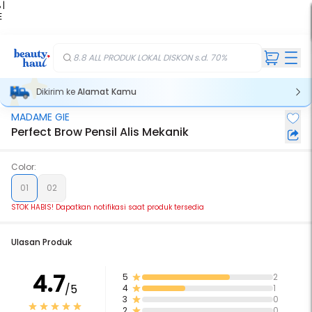
 |
E
kir
iah
8.8 ALL PRODUK LOKAL DISKON s.d. 70%
Dikirim ke
Alamat Kamu
MADAME GIE
Stok Habis
Perfect Brow Pensil Alis Mekanik
Color:
01
02
STOK HABIS! Dapatkan notifikasi saat produk tersedia
Ulasan Produk
4.7
5
2
/5
4
1
3
0
2
0