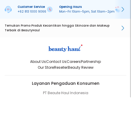
Customer Service
Opening Hours
Pa
+62 813 1000 9066
Mon–Fri 10am–5pm, Sat 10am–2pm
On
Temukan Promo Produk Kecantikan hingga Skincare dan Makeup
Terbaik di BeautyHaul
About Us
Contact Us
Careers
Partnership
Our Store
Reseller
Beauty Review
Layanan Pengaduan Konsumen
PT Beaute Haul Indonesia
WhatsApp:
(+62) 813-1000-9066
Email:
cs@beautyhaul.com
Direktorat Jenderal Perlindungan Konsumen dan Tertib Niaga
Kementrian Perdagangan Republik Indonesia