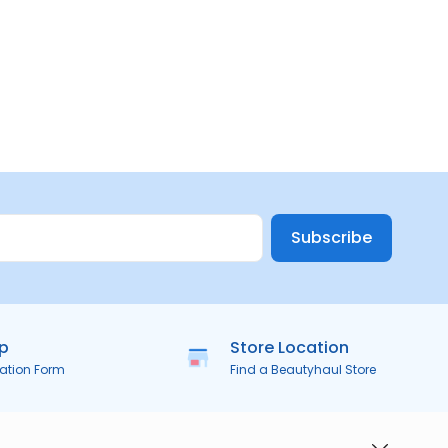
Subscribe
ip
Store Location
ration Form
Find a Beautyhaul Store