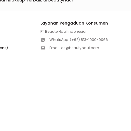
dan Makeup Terbaik di BeautyHaul
Layanan Pengaduan Konsumen
PT Beaute Haul Indonesia
WhatsApp:
(+62) 813-1000-9066
ions)
Email:
cs@beautyhaul.com
Direktorat Jenderal Perlindungan Konsumen dan Te
olicy
Kementrian Perdagangan Republik Indonesia
WhatsApp:
(+62) 853-1111-1010
Follow us!
Copyright ©2026 PT BEAUTE HAUL INDONESIA