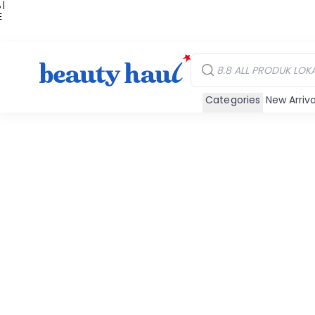
 |
E
kir
iah
Categories
New Arriva