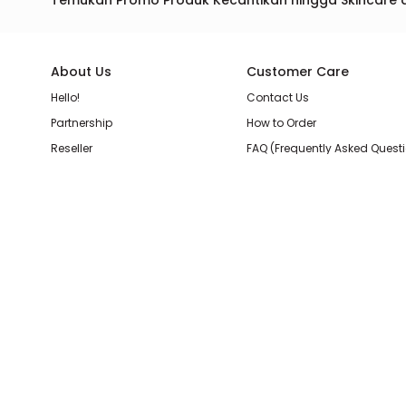
Temukan Promo Produk Kecantikan hingga Skincare 
About Us
Customer Care
Hello!
Contact Us
Partnership
How to Order
Reseller
FAQ (Frequently Asked Quest
Join Our Team
Membership Loyalty Points
Store Location
Shipping, Delivery, & Return P
Beauty Review
Terms & Conditions
Privacy Policy
Pilihan Pembayaran