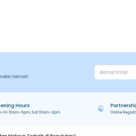
makin hemat!
ening Hours
Partnersh
n–Fri 10am–5pm, Sat 10am–2pm
Online Regist