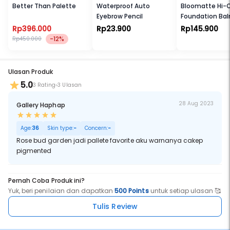
Better Than Palette
Waterproof Auto
Bloomatte Hi-
Eyebrow Pencil
Foundation Ba
Rp396.000
Rp23.900
Rp145.900
-12%
Rp450.000
Ulasan Produk
5.0
3 Rating
3 Ulasan
28 Aug 2023
Gallery Haphap
Age:
36
Skin type:
-
Concern:
-
Rose bud garden jadi pallete favorite aku warnanya cakep
pigmented
Pernah Coba Produk ini?
Yuk, beri penilaian dan dapatkan
500 Points
untuk setiap ulasan 🥰
Tulis Review