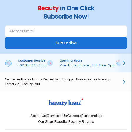
Beauty
in One Click
Subscribe Now!
Subscribe
Customer Service
Opening Hours
Pa
+62 813 1000 9066
Mon–Fri 10am–5pm, Sat 10am–2pm
On
Temukan Promo Produk Kecantikan hingga Skincare dan Makeup
Terbaik di BeautyHaul
About Us
Contact Us
Careers
Partnership
Our Store
Reseller
Beauty Review