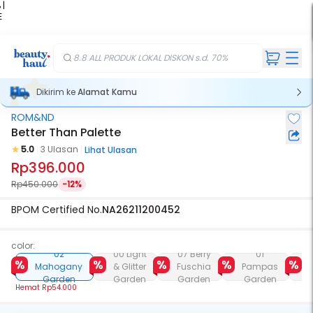
 |
E
kir
iah
8.8 ALL PRODUK LOKAL DISKON s.d. 70%
Dikirim ke
Alamat Kamu
ROM&ND
Better Than Palette
5.0
3 Ulasan
Lihat Ulasan
Rp396.000
Rp450.000
-12%
BPOM Certified No.
NA26211200452
color:
02
00 Light
07 Berry
01
Mahogany
& Glitter
Fuschia
Pampas
Garden
Garden
Garden
Garden
Hemat
Rp54.000