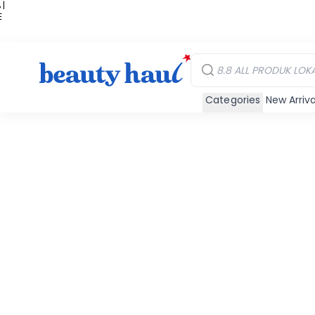
 |
E
kir
iah
Categories
New Arriva