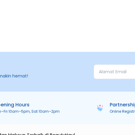
makin hemat!
ening Hours
Partnersh
n–Fri 10am–5pm, Sat 10am–2pm
Online Regist