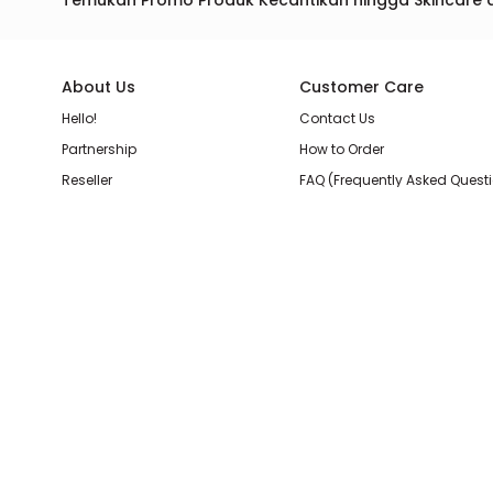
Temukan Promo Produk Kecantikan hingga Skincare 
About Us
Customer Care
Hello!
Contact Us
Partnership
How to Order
Reseller
FAQ (Frequently Asked Quest
Join Our Team
Membership Loyalty Points
Store Location
Shipping, Delivery, & Return P
Beauty Review
Terms & Conditions
Privacy Policy
Pilihan Pembayaran