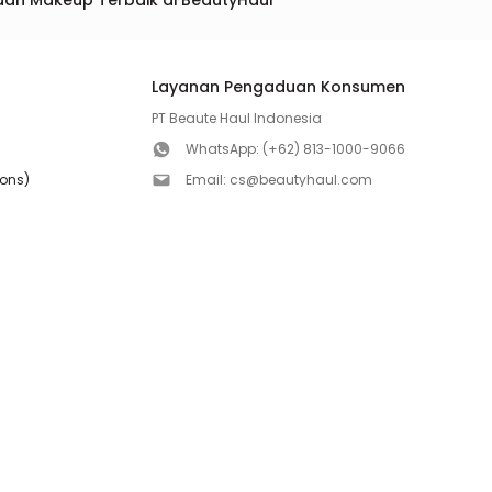
dan Makeup Terbaik di BeautyHaul
Layanan Pengaduan Konsumen
PT Beaute Haul Indonesia
WhatsApp:
(+62) 813-1000-9066
ions)
Email:
cs@beautyhaul.com
Direktorat Jenderal Perlindungan Konsumen dan Te
olicy
Kementrian Perdagangan Republik Indonesia
WhatsApp:
(+62) 853-1111-1010
Follow us!
Copyright ©2026 PT BEAUTE HAUL INDONESIA