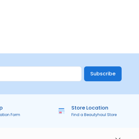
Subscribe
ip
Store Location
ration Form
Find a Beautyhaul Store