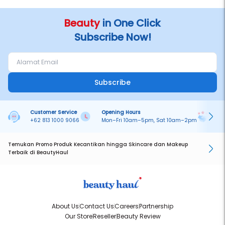
Beauty
in One Click
Subscribe Now!
Subscribe
Customer Service
Opening Hours
Pa
+62 813 1000 9066
Mon–Fri 10am–5pm, Sat 10am–2pm
On
Temukan Promo Produk Kecantikan hingga Skincare dan Makeup
Terbaik di BeautyHaul
About Us
Contact Us
Careers
Partnership
Our Store
Reseller
Beauty Review