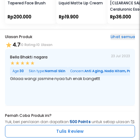
Tapered Face Brush
Liquid Matte Lip Cream
[CLEARANCE SAL
Ceraluronic Es
Toner
Rp200.000
Rp19.900
Rp36.000
Ulasan Produk
Lihat semua
4.7
10 Rating
10 Ulasan
23 Jul 2023
Bella Bhakti nagara
Age:
30
Skin type:
Normal Skin
Concern:
Anti Aging, Noda Hitam, Pori Bes
Gilaaa wangi jasmine nyaa tuh enak bangettt
Pernah Coba Produk ini?
Yuk, beri penilaian dan dapatkan
500 Points
untuk setiap ulasan 🥰
Tulis Review