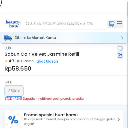
 |
E
kir
iah
8.8 ALL PRODUK LOKAL DISKON s.d. 70%
Dikirim ke
Alamat Kamu
LUX
Stok Habis
Sabun Cair Velvet Jasmine Refill
4.7
10 Ulasan
Lihat Ulasan
Rp58.650
Size:
850ml
STOK HABIS! Dapatkan notifikasi saat produk tersedia
Promo spesial buat kamu
Belanja makin hemat dengan promo discount hingga gratis
ongkir!