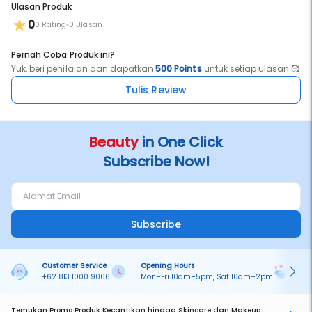
Ulasan Produk
0
0 Rating
0 Ulasan
Pernah Coba Produk ini?
Yuk, beri penilaian dan dapatkan
500 Points
untuk setiap ulasan 🥰
Tulis Review
Beauty
in One Click
Subscribe Now!
Subscribe
Customer Service
Opening Hours
Pa
+62 813 1000 9066
Mon–Fri 10am–5pm, Sat 10am–2pm
On
Temukan Promo Produk Kecantikan hingga Skincare dan Makeup