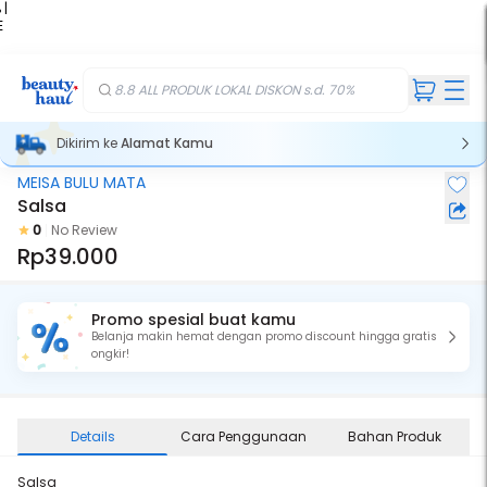
 |
E
kir
iah
8.8 ALL PRODUK LOKAL DISKON s.d. 70%
Dikirim ke
Alamat Kamu
MEISA BULU MATA
Salsa
0
No Review
Rp39.000
Promo spesial buat kamu
Belanja makin hemat dengan promo discount hingga gratis
ongkir!
Details
Cara Penggunaan
Bahan Produk
Salsa