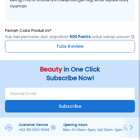
nyaman
Pernah Coba Produk ini?
Yuk, beri penilaian dan dapatkan
500 Points
untuk setiap ulasan 🥰
Tulis Review
Beauty
in One Click
Subscribe Now!
Subscribe
Customer Service
Opening Hours
Pa
+62 813 1000 9066
Mon–Fri 10am–5pm, Sat 10am–2pm
On