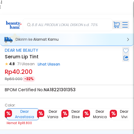
 |
E
kir
iah
8.8 ALL PRODUK LOKAL DISKON s.d. 70%
Dikirim ke
Alamat Kamu
DEAR ME BEAUTY
Serum Lip Tint
4.8
71 Ulasan
Lihat Ulasan
Rp40.200
Rp59.000
-32%
BPOM Certified No.
NA18221301353
Color:
Dear
Dear
Dear
Dear
Dear
Anastasia
Vania
Elise
Monica
Vivi
Hemat
Rp18.800