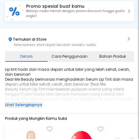
Promo spesial buat kamu
Belanja makin hemat dengan promo discount hingga gratis
ongkir!
Temukan di Store
Ketersediaan stock dapat berubah sewaktu-waktu
Details
Cara Penggunaan
Bahan Produk
Lip tint hadir dari masa depan untuk bibir yang lebih sehat, cerah,
dan bersinar!
Dear Me Beauty berinovasi menghadirkan Serum Lip Tint dari masa
depan untuk bibir sehat, cerah, dan bersinar. Dear Me
Beauty Serum Lip Tint memberikan pulasan warna yang intens
hingga 12 jam*pada bibir dengan tampilan yang natural dan
lembab. Memiliki keunggulan make up sekaligus lip care, produk ini
diperkaya dengan kandungan Rosehip Oil dan Argan Oil
Lihat Selengkapnya
dapat membuat bibirmu tampil sehat terawat dengan finishing
glossy yang menawan.
Produk yang Mungkin Kamu Suka
Benefits:
✅ One Swipe Coverage & Longlasting Color
Hanya dengan satu swipe, warna dari lip tint terlihat nyata hingga
12 jam* pemakaian
✅Moist feel