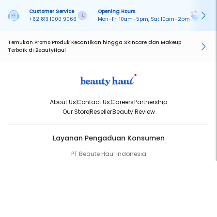
Customer Service
Opening Hours
Pa
+62 813 1000 9066
Mon–Fri 10am–5pm, Sat 10am–2pm
On
Temukan Promo Produk Kecantikan hingga Skincare dan Makeup
Terbaik di BeautyHaul
About Us
Contact Us
Careers
Partnership
Our Store
Reseller
Beauty Review
Layanan Pengaduan Konsumen
PT Beaute Haul Indonesia
WhatsApp:
(+62) 813-1000-9066
Email:
cs@beautyhaul.com
Direktorat Jenderal Perlindungan Konsumen dan Tertib Niaga
Kementrian Perdagangan Republik Indonesia