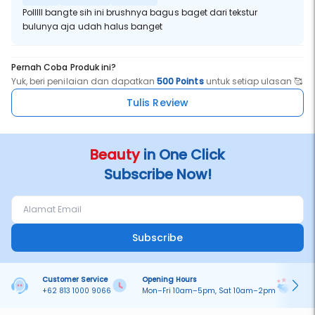
Polllll bangte sih ini brushnya bagus baget dari tekstur
bulunya aja udah halus banget
Pernah Coba Produk ini?
Yuk, beri penilaian dan dapatkan
500 Points
untuk setiap ulasan 🥰
Tulis Review
Beauty
in One Click
Subscribe Now!
Subscribe
Customer Service
Opening Hours
Pa
+62 813 1000 9066
Mon–Fri 10am–5pm, Sat 10am–2pm
On