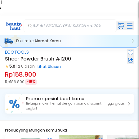
 |
E
kir
iah
8.8 ALL PRODUK LOKAL DISKON s.d. 70%
Dikirim ke
Alamat Kamu
ECOTOOLS
Sheer Powder Brush #1200
5.0
2 Ulasan
Lihat Ulasan
Rp158.900
Rp186.890
-15%
Promo spesial buat kamu
Belanja makin hemat dengan promo discount hingga gratis
ongkir!
Produk yang Mungkin Kamu Suka