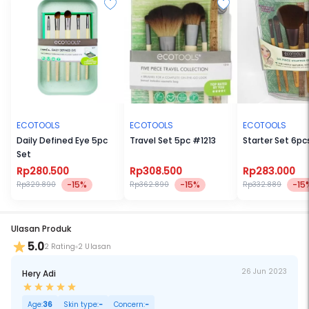
ECOTOOLS
ECOTOOLS
ECOTOOLS
Daily Defined Eye 5pc
Travel Set 5pc #1213
Starter Set 6p
Set
Rp280.500
Rp308.500
Rp283.000
-15%
-15%
-15
Rp329.890
Rp362.890
Rp332.889
Ulasan Produk
5.0
2 Rating
2 Ulasan
26 Jun 2023
Hery Adi
Age:
36
Skin type:
-
Concern:
-