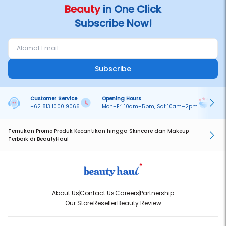
Beauty
in One Click
Subscribe Now!
Subscribe
Customer Service
Opening Hours
Pa
+62 813 1000 9066
Mon–Fri 10am–5pm, Sat 10am–2pm
On
Temukan Promo Produk Kecantikan hingga Skincare dan Makeup
Terbaik di BeautyHaul
About Us
Contact Us
Careers
Partnership
Our Store
Reseller
Beauty Review