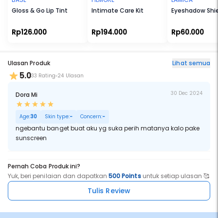
Gloss & Go Lip Tint
Intimate Care Kit
Eyeshadow Shi
Rp126.000
Rp194.000
Rp60.000
Ulasan Produk
Lihat semua
5.0
33 Rating
24 Ulasan
30 Dec 2024
Dora Mi
Age:
30
Skin type:
-
Concern:
-
ngebantu banget buat aku yg suka perih matanya kalo pake
sunscreen
Pernah Coba Produk ini?
Yuk, beri penilaian dan dapatkan
500 Points
untuk setiap ulasan 🥰
Tulis Review