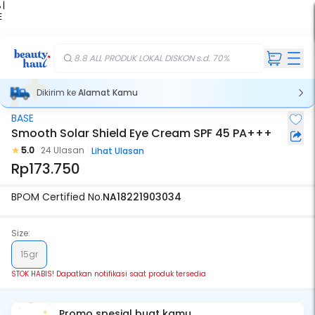
 |
E
kir
iah
8.8 ALL PRODUK LOKAL DISKON s.d. 70%
Dikirim ke
Alamat Kamu
BASE
Stok Habis
Smooth Solar Shield Eye Cream SPF 45 PA+++
5.0
24 Ulasan
Lihat Ulasan
Rp173.750
BPOM Certified No.
NA18221903034
Size:
15gr
STOK HABIS! Dapatkan notifikasi saat produk tersedia
Promo spesial buat kamu