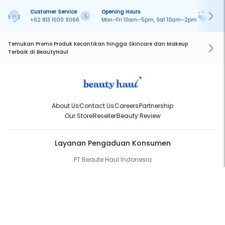
Customer Service
Opening Hours
Pa
+62 813 1000 9066
Mon–Fri 10am–5pm, Sat 10am–2pm
On
Temukan Promo Produk Kecantikan hingga Skincare dan Makeup
Terbaik di BeautyHaul
About Us
Contact Us
Careers
Partnership
Our Store
Reseller
Beauty Review
Layanan Pengaduan Konsumen
PT Beaute Haul Indonesia
WhatsApp:
(+62) 813-1000-9066
Email:
cs@beautyhaul.com
Direktorat Jenderal Perlindungan Konsumen dan Tertib Niaga
Kementrian Perdagangan Republik Indonesia