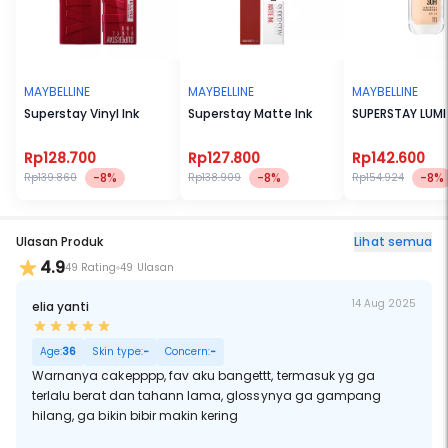
MAYBELLINE
MAYBELLINE
MAYBELLINE
Superstay Vinyl Ink
Superstay Matte Ink
SUPERSTAY LUMI
Rp128.700
Rp127.800
Rp142.600
-8%
-8%
-8%
Rp139.860
Rp138.909
Rp154.924
Ulasan Produk
Lihat semua
4.9
49 Rating
49 Ulasan
14 Aug 2025
elia yanti
Age:
36
Skin type:
-
Concern:
-
Warnanya cakepppp, fav aku bangettt, termasuk yg ga
terlalu berat dan tahann lama, glossynya ga gampang
hilang, ga bikin bibir makin kering