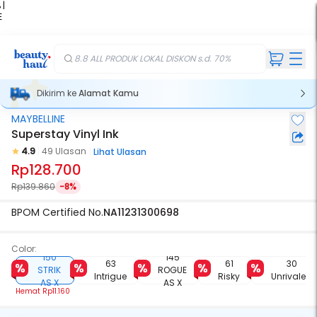
 |
E
kir
iah
8.8 ALL PRODUK LOKAL DISKON s.d. 70%
Dikirim ke
Alamat Kamu
MAYBELLINE
Superstay Vinyl Ink
4.9
49 Ulasan
Lihat Ulasan
Rp128.700
Rp139.860
-8%
BPOM Certified No.
NA11231300698
Color:
150
145
63
61
30
STRIK
ROGUE
Intrigue
Risky
Unrivaled
AS X
AS X
Hemat
Rp11.160