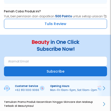
Pernah Coba Produk ini?
Yuk, beri penilaian dan dapatkan
500 Points
untuk setiap ulasan 🥰
Tulis Review
Beauty
in One Click
Subscribe Now!
Subscribe
Customer Service
Opening Hours
Pa
+62 813 1000 9066
Mon–Fri 10am–5pm, Sat 10am–2pm
On
Temukan Promo Produk Kecantikan hingga Skincare dan Makeup
Terbaik di BeautyHaul