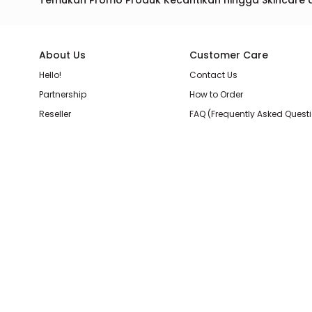
Temukan Promo Produk Kecantikan hingga Skincare 
About Us
Customer Care
Hello!
Contact Us
Partnership
How to Order
Reseller
FAQ (Frequently Asked Quest
Join Our Team
Membership Loyalty Points
Store Location
Shipping, Delivery, & Return P
Beauty Review
Terms & Conditions
Privacy Policy
Pilihan Pembayaran