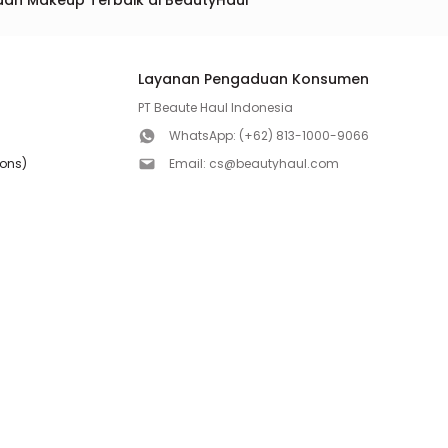
dan Makeup Terbaik di BeautyHaul
Layanan Pengaduan Konsumen
PT Beaute Haul Indonesia
WhatsApp:
(+62) 813-1000-9066
ions)
Email:
cs@beautyhaul.com
Direktorat Jenderal Perlindungan Konsumen dan Te
olicy
Kementrian Perdagangan Republik Indonesia
WhatsApp:
(+62) 853-1111-1010
Follow us!
Copyright ©2026 PT BEAUTE HAUL INDONESIA