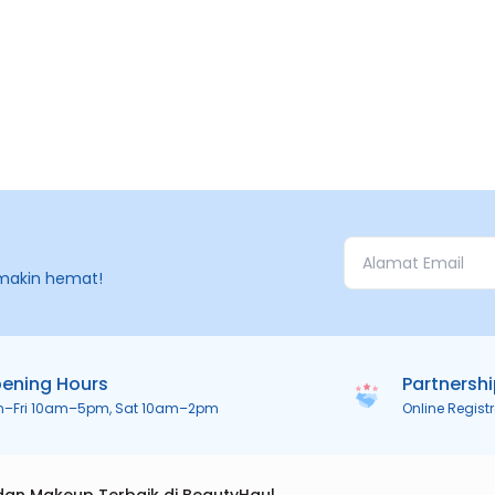
makin hemat!
ening Hours
Partnersh
n–Fri 10am–5pm, Sat 10am–2pm
Online Regist