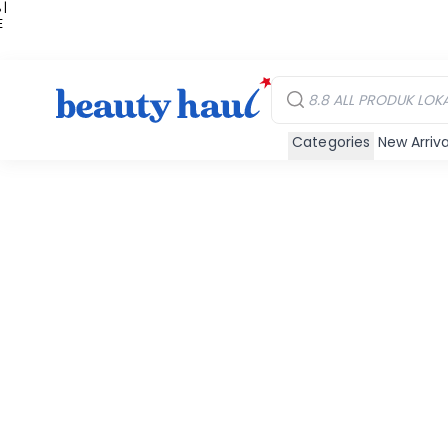
 |
E
kir
iah
Categories
New Arriva