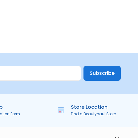
Subscribe
ip
Store Location
ration Form
Find a Beautyhaul Store