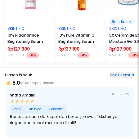
SKINTIFIC
SKINTIFIC
SKINTIFIC
10% Niacinamide
10% Pure Vitamin C
5X Ceramide Ba
Brightening Serum
Brightening Serum
Moisture Gel 30
Rp127.900
Rp137.100
Rp127.900
-8%
-8%
-8%
Rp139.000
Rp149.000
Rp139.000
Ulasan Produk
Lihat semua
5.0
62 Rating
62 Ulasan
31 Jul 2025
Shafa Amalia
Age:
0
Skin type:
-
Concern:
-
Bantu samarin dark spot dan bekas jerawat. Teksturnya
ringan dan cepat meresap di kulit!