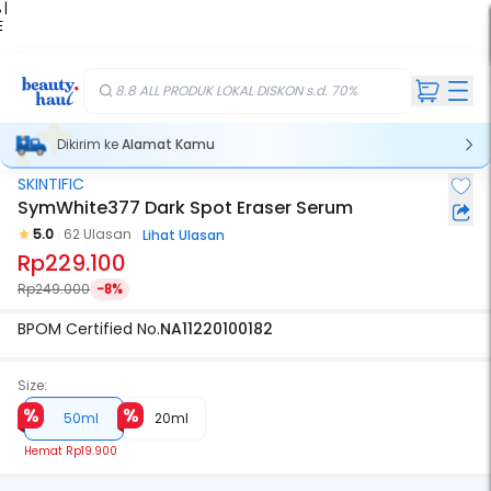
 |
E
kir
iah
8.8 ALL PRODUK LOKAL DISKON s.d. 70%
Dikirim ke
Alamat Kamu
SKINTIFIC
SymWhite377 Dark Spot Eraser Serum
5.0
62 Ulasan
Lihat Ulasan
Rp229.100
Rp249.000
-8%
BPOM Certified No.
NA11220100182
Size:
50ml
20ml
Hemat
Rp19.900