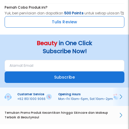
Pernah Coba Produk ini?
Yuk, beri penilaian dan dapatkan
500 Points
untuk setiap ulasan 🥰
Tulis Review
Beauty
in One Click
Subscribe Now!
Subscribe
Customer Service
Opening Hours
Pa
+62 813 1000 9066
Mon–Fri 10am–5pm, Sat 10am–2pm
On
Temukan Promo Produk Kecantikan hingga Skincare dan Makeup
Terbaik di BeautyHaul