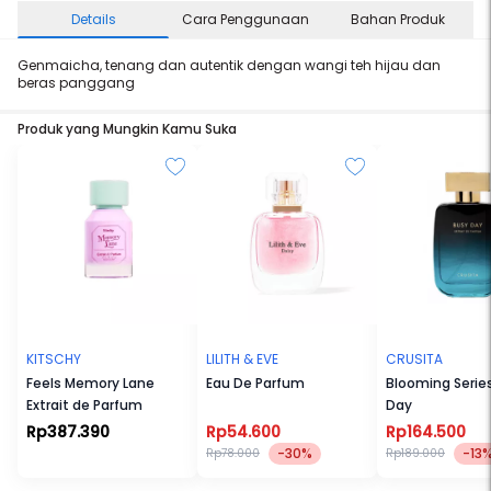
Details
Cara Penggunaan
Bahan Produk
Genmaicha, tenang dan autentik dengan wangi teh hijau dan
beras panggang
Produk yang Mungkin Kamu Suka
KITSCHY
LILITH & EVE
CRUSITA
Feels Memory Lane
Eau De Parfum
Blooming Serie
Extrait de Parfum
Day
Rp387.390
Rp54.600
Rp164.500
-30%
-13
Rp78.000
Rp189.000