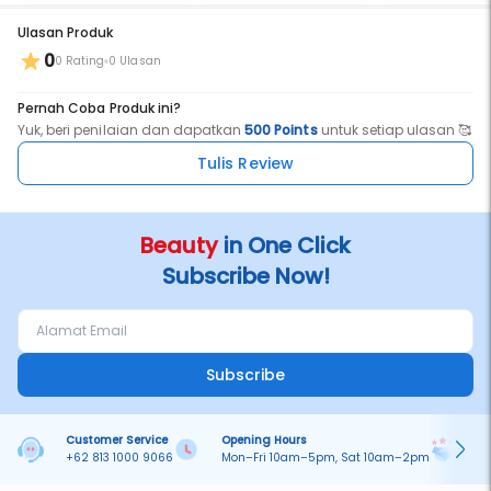
Ulasan Produk
0
0 Rating
0 Ulasan
Pernah Coba Produk ini?
Yuk, beri penilaian dan dapatkan
500 Points
untuk setiap ulasan 🥰
Tulis Review
Beauty
in One Click
Subscribe Now!
Subscribe
Customer Service
Opening Hours
Pa
+62 813 1000 9066
Mon–Fri 10am–5pm, Sat 10am–2pm
On