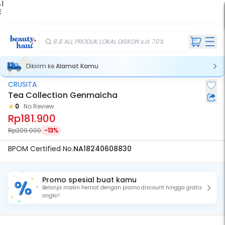
 |
E
kir
iah
8.8 ALL PRODUK LOKAL DISKON s.d. 70%
Dikirim ke
Alamat Kamu
CRUSITA
Tea Collection Genmaicha
0
No Review
Rp181.900
Rp209.000
-13%
BPOM Certified No.
NA18240608830
Promo spesial buat kamu
Belanja makin hemat dengan promo discount hingga gratis
ongkir!