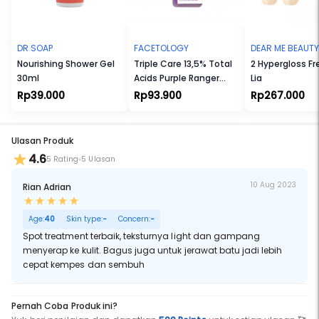
Cocok untuk Ibu Hamil dan Menyusui. Cocok untuk Vegetarian dan
Vegan. Tidak Melalui Uji Coba terhadap Hewan. Tanpa Bahan yang
Membahayakan Eksistensi Terumbu Karang. Tersertifikasi Halal.
DR SOAP
FACETOLOGY
DEAR ME BEAUTY
Nourishing Shower Gel
Triple Care 13,5% Total
2 Hypergloss Fr
30ml
Acids Purple Ranger
Lia
Peeling Treatment
Rp39.000
Rp93.900
Rp267.000
Ulasan Produk
4.6
5 Rating
5 Ulasan
10 Aug 2023
Rian Adrian
Age:
40
Skin type:
-
Concern:
-
Spot treatment terbaik, teksturnya light dan gampang
menyerap ke kulit. Bagus juga untuk jerawat batu jadi lebih
cepat kempes dan sembuh
Pernah Coba Produk ini?