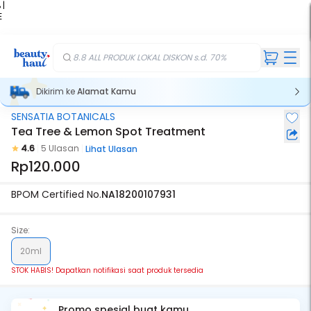
 |
E
kir
iah
8.8 ALL PRODUK LOKAL DISKON s.d. 70%
Dikirim ke
Alamat Kamu
SENSATIA BOTANICALS
Stok Habis
Tea Tree & Lemon Spot Treatment
4.6
5 Ulasan
Lihat Ulasan
Rp120.000
BPOM Certified No.
NA18200107931
Size:
20ml
STOK HABIS! Dapatkan notifikasi saat produk tersedia
Promo spesial buat kamu