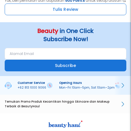
Yuk, beri penilaian dan dapatkan
500 Points
untuk setiap ulasan 🥰
Tulis Review
Beauty
in One Click
Subscribe Now!
Subscribe
Customer Service
Opening Hours
Pa
+62 813 1000 9066
Mon–Fri 10am–5pm, Sat 10am–2pm
On
Temukan Promo Produk Kecantikan hingga Skincare dan Makeup
Terbaik di BeautyHaul