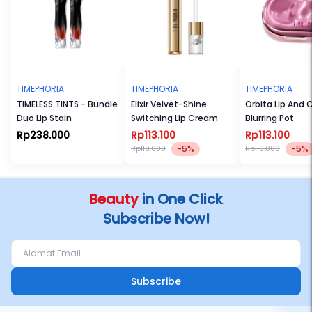
TIMEPHORIA
TIMEPHORIA
TIMEPHORIA
TIMELESS TINTS - Bundle
Elixir Velvet-Shine
Orbita Lip And 
Duo Lip Stain
Switching Lip Cream
Blurring Pot
Rp238.000
Rp113.100
Rp113.100
-5%
-5%
Rp119.000
Rp119.000
Beauty
in One Click
Subscribe Now!
Subscribe