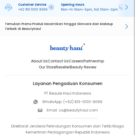
Customer Service
Opening Hours
Pa
+62 813 1000 9066
Mon–Fri 10am–5pm, Sat 10am–2pm
On
Temukan Promo Produk Kecantikan hingga Skincare dan Makeup
Terbaik di BeautyHaul
About Us
Contact Us
Careers
Partnership
Our Store
Reseller
Beauty Review
Layanan Pengaduan Konsumen
PT Beaute Haul Indonesia
WhatsApp:
(+62) 813-1000-9066
Email:
cs@beautyhaul.com
Direktorat Jenderal Perlindungan Konsumen dan Tertib Niaga
Kementrian Perdagangan Republik Indonesia