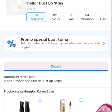
Stellar Dust Lip Stain
Color:
01
02
03
04
05
Calyptra
Solaris
Luxia
Cherrion
Electra
Promo spesial buat kamu
Belanja makin hemat dengan promo discount hingga gratis
ongkir!
Details
Bundle ini terdiri dari:
2 pcs Timephoria Stellar Dust Lip Stain
Produk yang Mungkin Kamu Suka