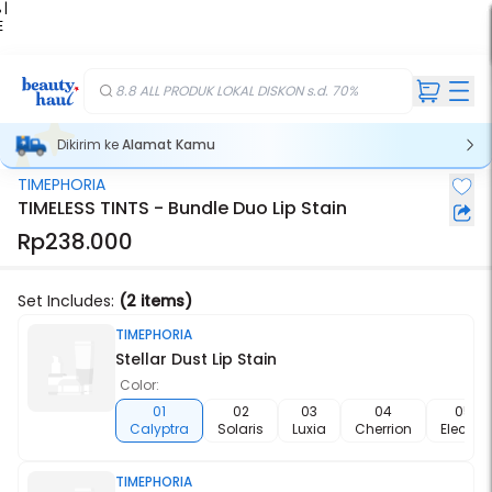
 |
E
kir
iah
8.8 ALL PRODUK LOKAL DISKON s.d. 70%
Dikirim ke
Alamat Kamu
TIMEPHORIA
TIMELESS TINTS - Bundle Duo Lip Stain
Rp238.000
Set Includes:
(2 items)
TIMEPHORIA
Stellar Dust Lip Stain
Color:
01
02
03
04
05
Calyptra
Solaris
Luxia
Cherrion
Electra
TIMEPHORIA