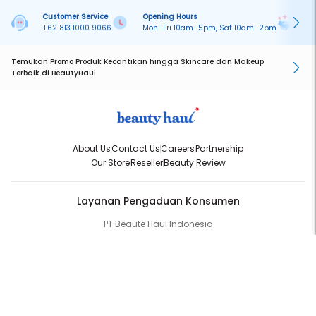
Customer Service
Opening Hours
Pa
+62 813 1000 9066
Mon–Fri 10am–5pm, Sat 10am–2pm
On
Temukan Promo Produk Kecantikan hingga Skincare dan Makeup
Terbaik di BeautyHaul
About Us
Contact Us
Careers
Partnership
Our Store
Reseller
Beauty Review
Layanan Pengaduan Konsumen
PT Beaute Haul Indonesia
WhatsApp:
(+62) 813-1000-9066
Email:
cs@beautyhaul.com
Direktorat Jenderal Perlindungan Konsumen dan Tertib Niaga
Kementrian Perdagangan Republik Indonesia