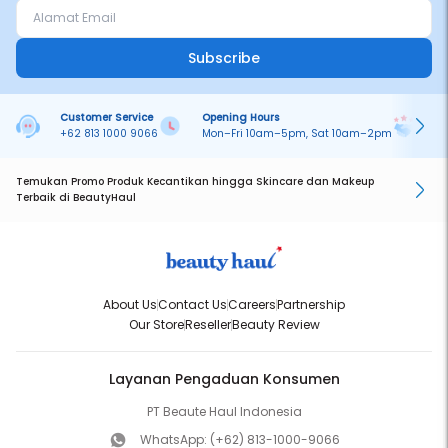
Subscribe
Customer Service
Opening Hours
Pa
+62 813 1000 9066
Mon–Fri 10am–5pm, Sat 10am–2pm
On
Temukan Promo Produk Kecantikan hingga Skincare dan Makeup
Terbaik di BeautyHaul
About Us
Contact Us
Careers
Partnership
Our Store
Reseller
Beauty Review
Layanan Pengaduan Konsumen
PT Beaute Haul Indonesia
WhatsApp:
(+62) 813-1000-9066