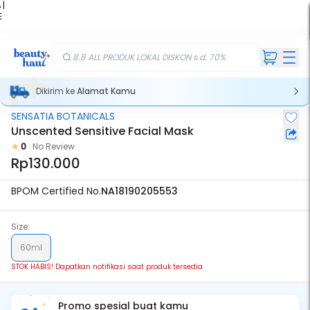
 |
E
kir
iah
8.8 ALL PRODUK LOKAL DISKON s.d. 70%
Dikirim ke
Alamat Kamu
SENSATIA BOTANICALS
Stok Habis
Unscented Sensitive Facial Mask
0
No Review
Rp130.000
BPOM Certified No.
NA18190205553
Size:
60ml
STOK HABIS! Dapatkan notifikasi saat produk tersedia
Promo spesial buat kamu