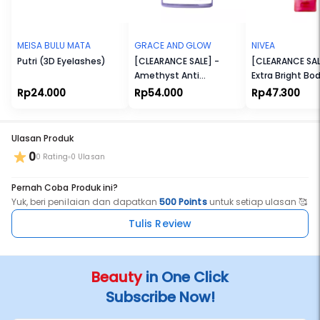
Hewan. Tanpa Bahan yang Membahayakan Eksistensi Terumbu
Karang. Tersertifikasi Halal.
MEISA BULU MATA
GRACE AND GLOW
NIVEA
Putri (3D Eyelashes)
[CLEARANCE SALE] -
[CLEARANCE SAL
Amethyst Anti
Extra Bright Bo
Dandruff Shampoo
10 Super Vitami
Rp24.000
Rp54.000
Rp47.300
Food
Ulasan Produk
0
0 Rating
0 Ulasan
Pernah Coba Produk ini?
Yuk, beri penilaian dan dapatkan
500 Points
untuk setiap ulasan 🥰
Tulis Review
Beauty
in One Click
Subscribe Now!