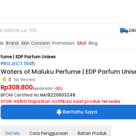
Dik
ls
Brand
Skin Concern
Promotion
SALE
Blog
fume | EDP Parfum Unisex
PROJECT 1945
Waters of Maluku Perfume | EDP Parfum Unis
0
No Review
Rp308.800
Rp325.000
-5%
BPOM Certified No.
NA18220603248
STOK HABIS! Dapatkan notifikasi saat produk tersedia
Beritahu Saya
Details
Cara Penggunaan
Bahan Produk