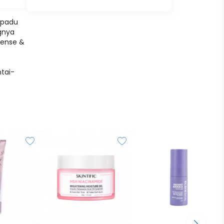
h padu
gnya
cense &
tai-