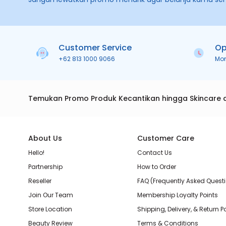
Customer Service
Op
+62 813 1000 9066
Mo
Temukan Promo Produk Kecantikan hingga Skincare 
About Us
Customer Care
Hello!
Contact Us
Partnership
How to Order
Reseller
FAQ (Frequently Asked Quest
Join Our Team
Membership Loyalty Points
Store Location
Shipping, Delivery, & Return P
Beauty Review
Terms & Conditions