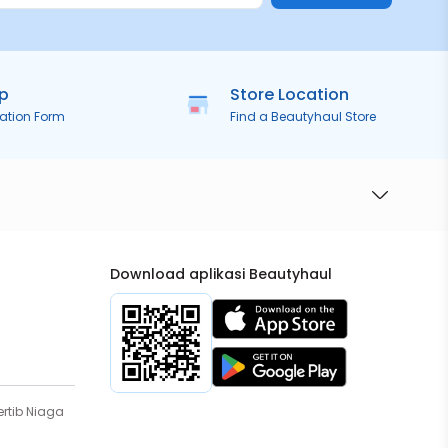
ip
Store Location
ration Form
Find a Beautyhaul Store
Download aplikasi Beautyhaul
rtib Niaga