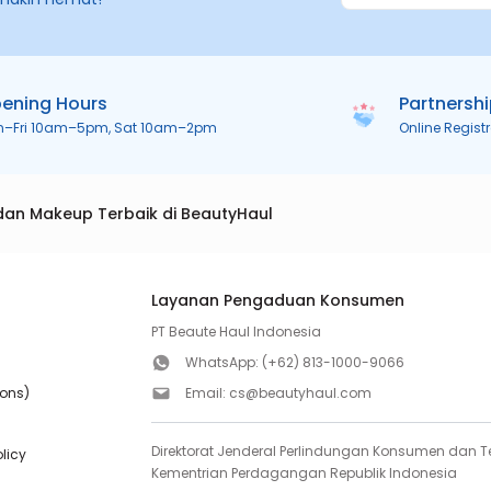
ening Hours
Partnersh
n–Fri 10am–5pm, Sat 10am–2pm
Online Regist
dan Makeup Terbaik di BeautyHaul
Layanan Pengaduan Konsumen
PT Beaute Haul Indonesia
WhatsApp:
(+62) 813-1000-9066
ions)
Email:
cs@beautyhaul.com
Direktorat Jenderal Perlindungan Konsumen dan Te
olicy
Kementrian Perdagangan Republik Indonesia