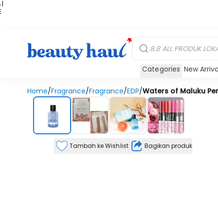
 |
E
kir
iah
Categories
New Arriva
Home
/
Fragrance
/
Fragrance
/
EDP
/
Waters of Maluku Per
Tambah ke Wishlist
Bagikan produk