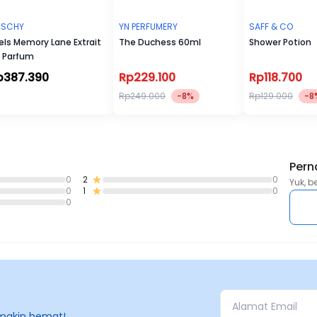
TSCHY
YN PERFUMERY
SAFF & CO
els Memory Lane Extrait
The Duchess 60ml
Shower Potion
 Parfum
p387.390
Rp229.100
Rp118.700
Rp249.000
-8%
Rp129.000
-8
Pern
0
2
0
Yuk, b
0
1
0
0
makin hemat!