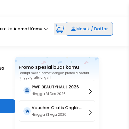
irim ke
Alamat Kamu
Masuk / Daftar
ex
Promo spesial buat kamu
Belanja makin hemat dengan promo discount
hingga gratis ongkir!
PWP BEAUTYHAUL 2026
Hingga
31 Des 2026
Voucher Gratis Ongkir
15RB (Only on Website)
Hingga
31 Agu 2026