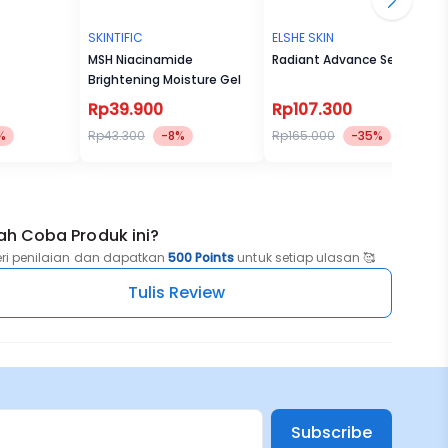
SKINTIFIC
ELSHE SKIN
MSH Niacinamide
Radiant Advance Serum
Brightening Moisture Gel
Rp39.900
Rp107.300
%
Rp43.300
-8%
Rp165.000
-35%
ah Coba Produk ini?
eri penilaian dan dapatkan
500 Points
untuk setiap ulasan 🥰
Tulis Review
Subscribe