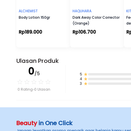
ALCHEMIST
HAQUHARA
KI
Body Lotion 150gr
Dark Away Color Corrector
Fe
(Orange)
de
Rp189.000
Rp106.700
R
Ulasan Produk
0
/5
5
4
3
0 Rating
0 Ulasan
Beauty
in One Click
Jangan lewatkan promo menarik agar belanja kamu se