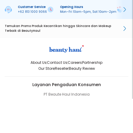
Customer Service
Opening Hours
Pa
+62 813 1000 9066
Mon–Fri 10am–5pm, Sat 10am–2pm
On
Temukan Promo Produk Kecantikan hingga Skincare dan Makeup
Terbaik di BeautyHaul
About Us
Contact Us
Careers
Partnership
Our Store
Reseller
Beauty Review
Layanan Pengaduan Konsumen
PT Beaute Haul Indonesia
WhatsApp:
(+62) 813-1000-9066
Email:
cs@beautyhaul.com
Direktorat Jenderal Perlindungan Konsumen dan Tertib Niaga
Kementrian Perdagangan Republik Indonesia