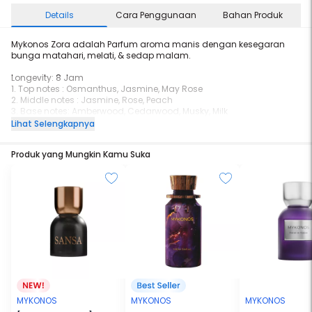
Details
Cara Penggunaan
Bahan Produk
Mykonos Zora adalah Parfum aroma manis dengan kesegaran
bunga matahari, melati, & sedap malam.
Longevity: 8 Jam
1. Top notes : Osmanthus, Jasmine, May Rose
2. Middle notes : Jasmine, Rose, Peach
3. Base notes: Amberwood, Cedarwood, Musky, Milk
Lihat Selengkapnya
Produk yang Mungkin Kamu Suka
MYKONOS
MYKONOS
MYKONOS