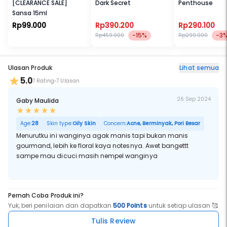
[CLEARANCE SALE]
Dark Secret
Penthouse
Sansa 15ml
Rp99.000
Rp390.200
Rp290.100
-15%
-3
Rp459.000
Rp299.000
Ulasan Produk
Lihat semua
5.0
7 Rating
7 Ulasan
26 Sep 2024
Gaby Maulida
Age:
28
Skin type:
Oily Skin
Concern:
Acne, Berminyak, Pori Besar
Menurutku ini wanginya agak manis tapi bukan manis
gourmand, lebih ke floral kaya notesnya. Awet bangettt
sampe mau dicuci masih nempel wanginya
Pernah Coba Produk ini?
Yuk, beri penilaian dan dapatkan
500 Points
untuk setiap ulasan 🥰
Tulis Review