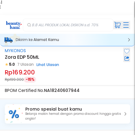
 |
E
kir
iah
8.8 ALL PRODUK LOKAL DISKON s.d. 70%
Dikirim ke
Alamat Kamu
MYKONOS
Zora EDP 50ML
5.0
7 Ulasan
Lihat Ulasan
Rp169.200
Rp199.000
-15%
BPOM Certified No.
NA18240607944
Promo spesial buat kamu
Belanja makin hemat dengan promo discount hingga gratis
ongkir!