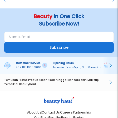
Beauty
in One Click
Subscribe Now!
Subscribe
Customer Service
Opening Hours
Pa
+62 813 1000 9066
Mon–Fri 10am–5pm, Sat 10am–2pm
On
Temukan Promo Produk Kecantikan hingga Skincare dan Makeup
Terbaik di BeautyHaul
About Us
Contact Us
Careers
Partnership
Our Store
Reseller
Beauty Review