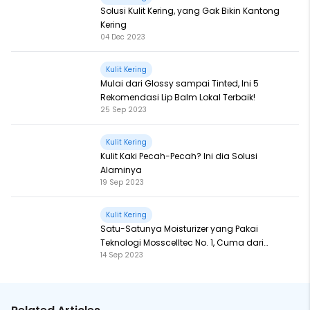
Solusi Kulit Kering, yang Gak Bikin Kantong
Kering
04 Dec 2023
Kulit Kering
Mulai dari Glossy sampai Tinted, Ini 5
Rekomendasi Lip Balm Lokal Terbaik!
25 Sep 2023
Kulit Kering
Kulit Kaki Pecah-Pecah? Ini dia Solusi
Alaminya
19 Sep 2023
Kulit Kering
Satu-Satunya Moisturizer yang Pakai
Teknologi Mosscelltec No. 1, Cuma dari
14 Sep 2023
Azarine!