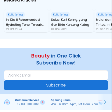
Related Articles
Kulit Kering
Kulit Kering
Kulit Kerin
Ini Dia 8 Rekomendasi
Solusi Kulit Kering, yang
Mulai dar
Hydrating Toner Terbaik,
Gak Bikin Kantong Kering
Tinted, In
24 Oct 2024
04 Dec 2023
25 Sep 202
Sudah Ada Yang Kamu
Lip Balm L
Coba?
Beauty
in One Click
Subscribe Now!
Subscribe
Customer Service
Opening Hours
Pa
+62 813 1000 9066
Mon–Fri 10am–5pm, Sat 10am–2pm
On