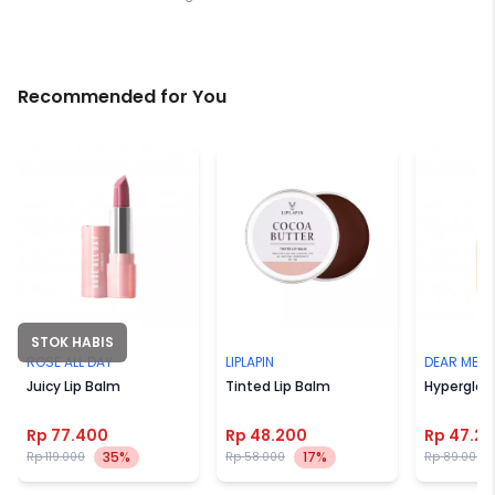
Recommended for You
STOK HABIS
ROSE ALL DAY
LIPLAPIN
DEAR ME B
Juicy Lip Balm
Tinted Lip Balm
Hyperglos
Rp 77.400
Rp 48.200
Rp 47.2
35%
17%
Rp 119.000
Rp 58.000
Rp 89.000