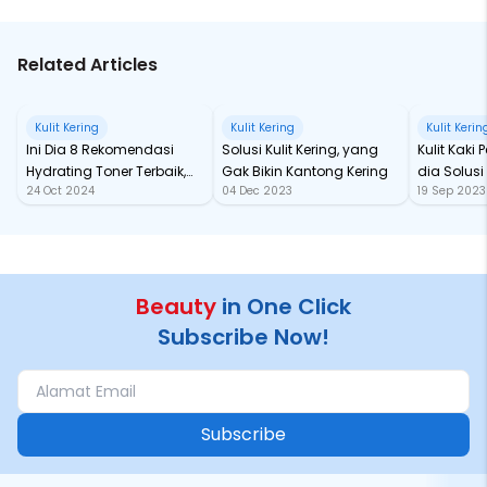
Related Articles
Kulit Kering
Kulit Kering
Kulit Kerin
Ini Dia 8 Rekomendasi
Solusi Kulit Kering, yang
Kulit Kaki
Hydrating Toner Terbaik,
Gak Bikin Kantong Kering
dia Solus
24 Oct 2024
04 Dec 2023
19 Sep 2023
Sudah Ada Yang Kamu
Coba?
Beauty
in One Click
Subscribe Now!
Subscribe