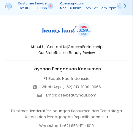
Customer Service
Opening Hours
Pa
+62 813 1000 9066
Mon–Fri 10am–5pm, Sat 10am–2pm
On
About Us
Contact Us
Careers
Partnership
Our Store
Reseller
Beauty Review
Layanan Pengaduan Konsumen
PT Beaute Haul Indonesia
WhatsApp:
(+62) 813-1000-9066
Email:
cs@beautyhaul.com
Direktorat Jenderal Perlindungan Konsumen dan Tertib Niaga
Kementrian Perdagangan Republik Indonesia
WhatsApp:
(+62) 853-1111-1010