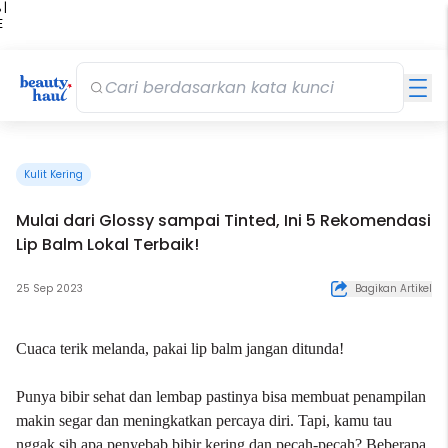
 |
E
kir
iah
Kulit Kering
Mulai dari Glossy sampai Tinted, Ini 5 Rekomendasi
Lip Balm Lokal Terbaik!
25 Sep 2023
Bagikan Artikel
Cuaca terik melanda, pakai lip balm jangan ditunda!
Punya bibir sehat dan lembap pastinya bisa membuat penampilan
makin segar dan meningkatkan percaya diri. Tapi, kamu tau
nggak sih apa penyebab
bibir kering
dan pecah-pecah? Beberapa