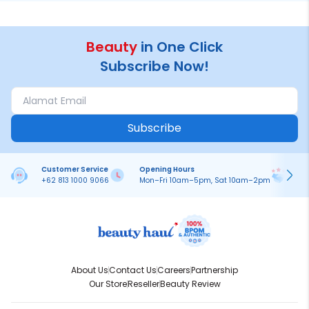
Beauty
in One Click
Subscribe Now!
Subscribe
Customer Service
Opening Hours
Pa
+62 813 1000 9066
Mon–Fri 10am–5pm, Sat 10am–2pm
On
About Us
Contact Us
Careers
Partnership
Our Store
Reseller
Beauty Review