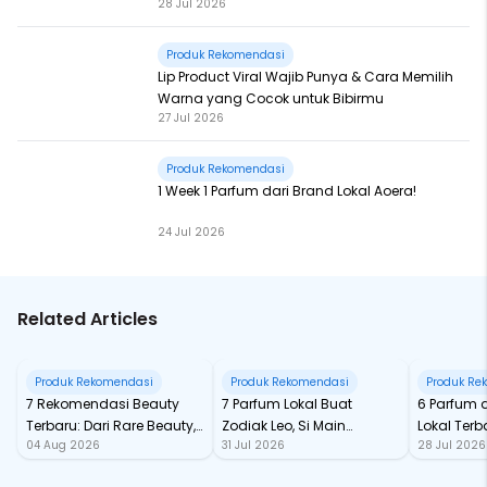
28 Jul 2026
Produk Rekomendasi
Lip Product Viral Wajib Punya & Cara Memilih
Warna yang Cocok untuk Bibirmu
27 Jul 2026
Produk Rekomendasi
1 Week 1 Parfum dari Brand Lokal Aoera!
24 Jul 2026
Related Articles
Produk Rekomendasi
Produk Rekomendasi
Produk Re
7 Rekomendasi Beauty
7 Parfum Lokal Buat
6 Parfum 
Terbaru: Dari Rare Beauty,
Zodiak Leo, Si Main
Lokal Terba
04 Aug 2026
31 Jul 2026
28 Jul 2026
Sampai Rhode Skin, Super
Character yang Selalu
dari Ford
Bikin Fomo
Standout