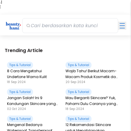
 |
E
kir
iah
Trending Article
Tips & Tutorial
Tips & Tutorial
8 Cara Mengetahui
Wajib Tahu! Berikut Macam-
Undertone Warna Kulit
Macam Produk Kosmetik dan
18 Sep 2024
20 Sep 2024
Kegunaannya
Tips & Tutorial
Tips & Tutorial
Jangan Salah! Ini 9
Mau Berganti Skincare? Yuk,
Kandungan Skincare yang
Pahami Dulu Caranya yang
02 Oct 2024
18 Sep 2024
Tidak Boleh Digunakan
Benar
Bersamaan
Tips & Tutorial
Tips & Tutorial
Mengenal Bedanya
12 Rekomendasi Skincare
Waterproof, Transferproof,
untuk Menghilangkan