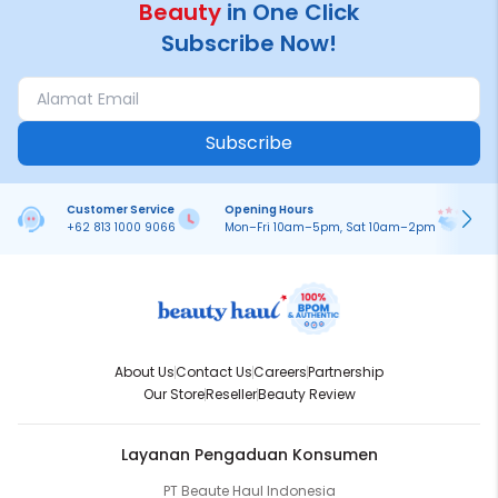
Beauty
in One Click
Subscribe Now!
Subscribe
Customer Service
Opening Hours
Pa
+62 813 1000 9066
Mon–Fri 10am–5pm, Sat 10am–2pm
On
About Us
Contact Us
Careers
Partnership
Our Store
Reseller
Beauty Review
Layanan Pengaduan Konsumen
PT Beaute Haul Indonesia