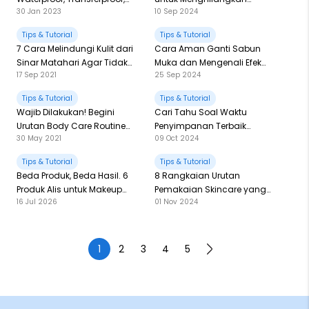
30 Jan 2023
10 Sep 2024
Smudgeproof dan
Bruntusan di Wajah
Sweatproof Pada Kemasan
Tips & Tutorial
Tips & Tutorial
Makeup
7 Cara Melindungi Kulit dari
Cara Aman Ganti Sabun
Sinar Matahari Agar Tidak
Muka dan Mengenali Efek
17 Sep 2021
25 Sep 2024
Hitam
Sampingnya
Tips & Tutorial
Tips & Tutorial
Wajib Dilakukan! Begini
Cari Tahu Soal Waktu
Urutan Body Care Routine
Penyimpanan Terbaik
30 May 2021
09 Oct 2024
untuk Mencerahkan Kulit
Skincaremu & Tanggal
Kadaluarsa
Tips & Tutorial
Tips & Tutorial
Beda Produk, Beda Hasil. 6
8 Rangkaian Urutan
Produk Alis untuk Makeup
Pemakaian Skincare yang
16 Jul 2026
01 Nov 2024
Mata yang On Point
Benar di Malam Hari
1
2
3
4
5