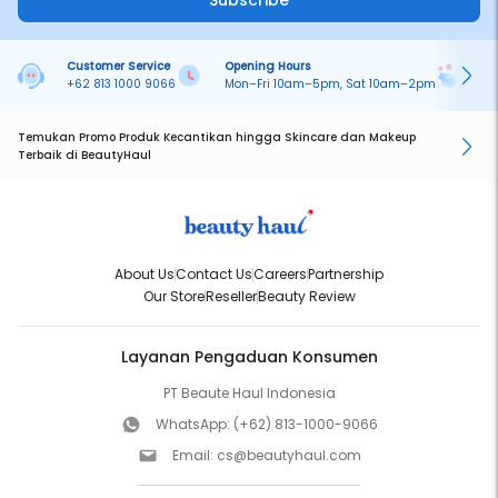
Subscribe
Customer Service
Opening Hours
Pa
+62 813 1000 9066
Mon–Fri 10am–5pm, Sat 10am–2pm
On
Temukan Promo Produk Kecantikan hingga Skincare dan Makeup
Terbaik di BeautyHaul
About Us
Contact Us
Careers
Partnership
Our Store
Reseller
Beauty Review
Layanan Pengaduan Konsumen
PT Beaute Haul Indonesia
WhatsApp:
(+62) 813-1000-9066
Email:
cs@beautyhaul.com