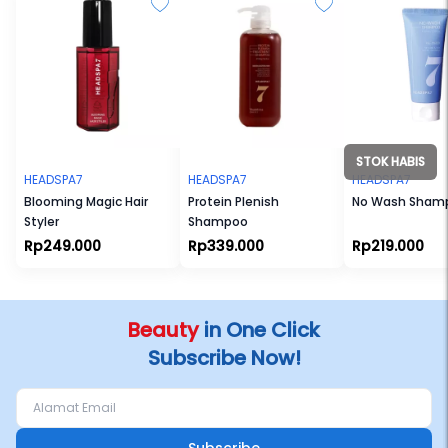
STOK HABIS
HEADSPA7
HEADSPA7
HEADSPA7
Blooming Magic Hair
Protein Plenish
No Wash Sham
Styler
Shampoo
Rp249.000
Rp339.000
Rp219.000
Beauty
in One Click
Subscribe Now!