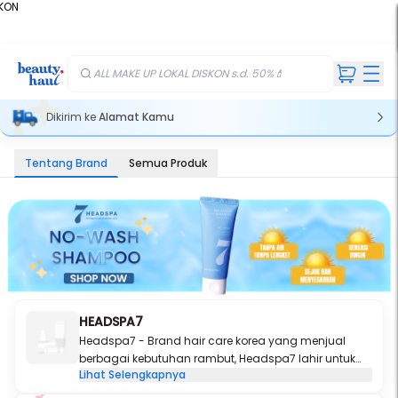
KON
%
ALL MAKE UP LOKAL DISKON s.d. 50%💄
Dikirim ke
Alamat Kamu
Tentang Brand
Semua Produk
HEADSPA7
Headspa7 - Brand hair care korea yang menjual
berbagai kebutuhan rambut, Headspa7 lahir untuk
Lihat Selengkapnya
mewujudkan rambut impian setiap orang dengan
produk berkualitas tinggi & bersertifikasi BPOM. Kini