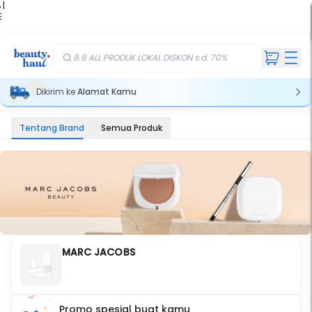
 |
E
kir
iah
8.8 ALL PRODUK LOKAL DISKON s.d. 70%
Dikirim ke
Alamat Kamu
Tentang Brand
Semua Produk
MARC JACOBS
Promo spesial buat kamu