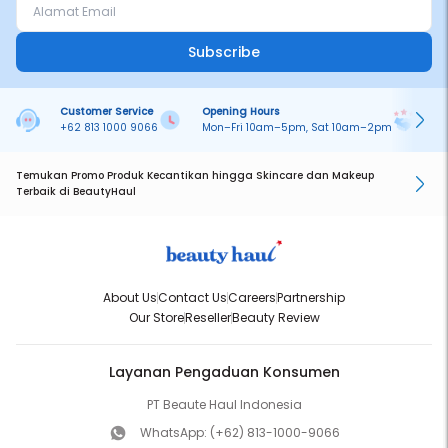
Subscribe
Customer Service
Opening Hours
Pa
+62 813 1000 9066
Mon–Fri 10am–5pm, Sat 10am–2pm
On
Temukan Promo Produk Kecantikan hingga Skincare dan Makeup
Terbaik di BeautyHaul
About Us
Contact Us
Careers
Partnership
Our Store
Reseller
Beauty Review
Layanan Pengaduan Konsumen
PT Beaute Haul Indonesia
WhatsApp:
(+62) 813-1000-9066